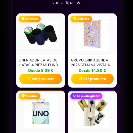
van a flipar 🔥
🏆 3 visitas
🏆 2 visitas
ENFRIADOR LATAS DE
GRUPO ERIK AGENDA
LATAS 4 PIEZAS FUNDA
2026 SEMANA VISTA A5
LATA CERVEZA
FRIENDS - AGENDA
Desde 5.09 €
Desde 14.80 €
CUBRELATAS DE
SEMANAL ANUAL CON
🛒 Ver producto
🛒 Ver producto
CERVEZA CUBRE LATAS
ANILLAS - INCLUYE
FUNDA LATAS
PEGATINAS,
NEOPRENO ENFRIADOR
MARCAPÁGINAS,
CERVEZA ADECUADO
ILUSTRACIONES Y
🏆 2 visitas
💡 Te puede gustar
PARA REUNIONES
PLANIFICADOR
FAMILIARES FIESTAS DE
MENSUAL
CERVEZA AZUL MARINO
Y NEGRO