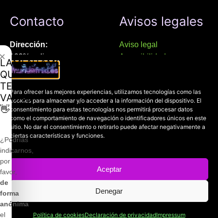
Contacto
Avisos legales
Dirección:
Aviso legal
✕
100% online
Accesibilidad
LAMENTAMOS
Manresa (08241), Barcelona
Devoluciones
QUE
Política de cookies
TE
Chat Whatsapp (solo texto):
Para ofrecer las mejores experiencias, utilizamos tecnologías como las
Política de privacidad
VAYAS
cookies para almacenar y/o acceder a la información del dispositivo. El
+34 689 800 662
👋
consentimiento para estas tecnologías nos permitirá procesar datos
como el comportamiento de navegación o identificadores únicos en este
Correo:
sitio. No dar el consentimiento o retirarlo puede afectar negativamente a
ciertas características y funciones.
contacto@mundofriki.es
¿Podrías
indicarnos,
por
Aceptar
favor,
de
Copyright © 2022-2026
Mundofriki.es
| Diseñado por
Roger
Denegar
forma
Casadejús Pérez
anónima
el
Política de cookies
Declaración de privacidad
Impressum