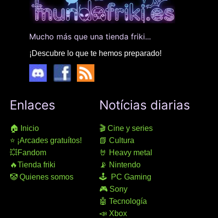
Mucho más que una tienda friki...
¡Descubre lo que te hemos preparado!
Enlaces
Notícias diarias
🏠 Inicio
🎬 Cine y series
⭐ ¡Arcades gratuítos!
📗 Cultura
💥Fandom
🤘 Heavy metal
🔥Tienda friki
📡 Nintendo
🤡 Quienes somos
🕹 PC Gaming
🎮 Sony
🤖 Tecnología
📣 Xbox