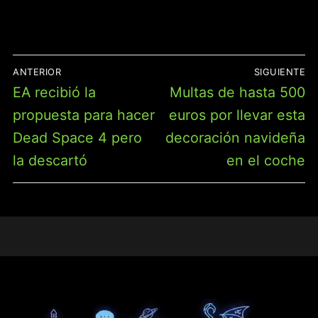
NAVEGACIÓN
ANTERIOR
SIGUIENTE
DE
Entrada
Entrada
EA recibió la
Multas de hasta 500
ENTRADAS
anterior:
siguiente:
propuesta para hacer
euros por llevar esta
Dead Space 4 pero
decoración navideña
la descartó
en el coche