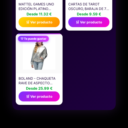
MATTEL GAMES UNO
CARTAS DE TAROT
EDICIÓN PLATINO
OSCURO, BARAJA DE 78
JUEGO DE CARTAS
PIEZAS, ACABADO
Desde 11.32 €
Desde 9.59 €
COLECCIONABLES DE
RESISTENTE DE
🛒 Ver producto
🛒 Ver producto
PRIMERA CALIDAD,
CALIDAD, DISEÑO
PARA NOCHES EN
GÓTICO MISTERIOSO,
FAMILIA, NOCHES DE
SUMINISTROS DE
JUEGO, VIAJES,
JUEGO DE ADIVINACIÓN
💡 Te puede gustar
ACAMPADAS Y FIESTAS,
PARA PRINCIPIANTES,
HPY61
MUJERES, FIESTAS Y
REUNIONES SOCIALES,
4 X
BOLAND - CHAQUETA
RAVE DE ASPECTO
METALIZADO, DISFRAZ
Desde 25.99 €
PARA HOMBRE Y MUJER
🛒 Ver producto
DE ESTILO RETRO,
DISFRAZ DE GRUPO
PARA FIESTAS
TEMÁTICAS O
CARNAVAL