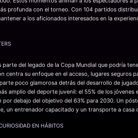
artido. Estos momentos animan a los espectadores a 
más profunda con el torneo. Con 104 partidos distribu
antener a los aficionados interesados en la experie
TERS
s parte del legado de la Copa Mundial que podría ten
ón centra su enfoque en el acceso, lugares seguros par
arte poco glamorosa detrás del desarrollo de jugador
ás amplio del deporte juvenil: el 55% de los jóvenes
n por debajo del objetivo del 63% para 2030. Un póst
, un entrenador capacitado y un transporte a casa d
CURIOSIDAD EN HÁBITOS