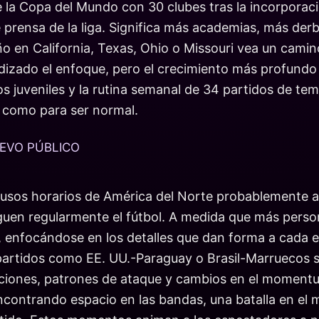
e la Copa del Mundo con 30 clubes tras la incorpora
rensa de la liga. Significa más academias, más derbi
o en California, Texas, Ohio o Missouri vea un camin
udizado el enfoque, pero el crecimiento más profund
 juveniles y la rutina semanal de 34 partidos de tem
o como para ser normal.
EVO PÚBLICO
husos horarios de América del Norte probablemente a
uen regularmente el fútbol. A medida que más person
o, enfocándose en los detalles que dan forma a cada 
rtidos como EE. UU.-Paraguay o Brasil-Marruecos sue
tuciones, patrones de ataque y cambios en el moment
 encontrando espacio en las bandas, una batalla en 