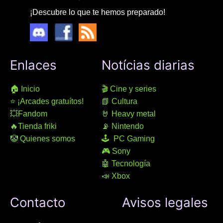
¡Descubre lo que te hemos preparado!
Enlaces
Notícias diarias
🏠 Inicio
🎬 Cine y series
⭐ ¡Arcades gratuítos!
📗 Cultura
💥Fandom
🤘 Heavy metal
🔥Tienda friki
📡 Nintendo
🤡 Quienes somos
🕹 PC Gaming
🎮 Sony
🤖 Tecnología
📣 Xbox
Contacto
Avisos legales