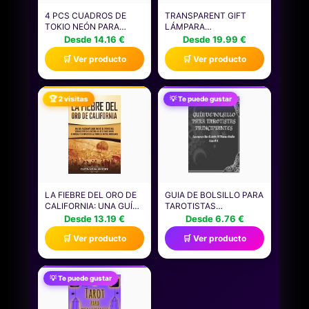
4 PCS CUADROS DE
TRANSPARENT GIFT
TOKIO NEÓN PARA
LÁMPARA
PARED, IDEALES PARA
PERSONALIZADA CON
Desde 14.16 €
Desde 19.99 €
SALA DE ESTAR,
TRES FOTOS PARA
🛒 Ver producto
🛒 Ver producto
DECORACIÓN
MAMÁ. LÁMPARA PARA
CYBERPUNK, GARAJE,
EL DÍA DE LA MADRE.
DORMITORIO, ESTUDIO,
REGALOS ORIGINALES Y
ARTE ANIME EN LIENZO,
DE CUMPLEAÑOS PARA
🏆 2 visitas
💡 Te puede gustar
PAISAJES URBANOS,
MUJER. REGALOS PARA
DECORACIÓN PARA
MADRES.
OFICINA Y HOGAR
30X30 CM
LA FIEBRE DEL ORO DE
GUIA DE BOLSILLO PARA
CALIFORNIA: UNA GUÍA
TAROTISTAS
FASCINANTE SOBRE
PRINCIPIANTES:
Desde 13.19 €
Desde 6.76 €
UNO DE LOS EVENTOS
LECTURAS SIN ESTRÉS
🛒 Ver producto
🛒 Ver producto
MÁS SIGNIFICATIVOS DE
NI TANTO ROLLO
LA HISTORIA DE LOS
ESTADOS UNIDOS DE
AMÉRICA Y SU ... DE
💡 Te puede gustar
NATIVOS AMERICANOS
(HISTORIA DE EE. UU.)