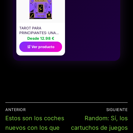
TAROT PARA
PRINCIPIANTES: UNA
GUÍA PARA
Desde 12.98 €
COMPRENDER LOS
🛒 Ver producto
SIGNIFICADOS CLAVE
DE LOS ARCANOS
MAYORES Y MENORES,
APRENDER LOS
PRINCIPALES
ESQUEMAS DE
LECTURA, RESPUESTAS
DIRECTAS A TUS
PREGUNTAS.
NAVEGACIÓN
ANTERIOR
SIGUIENTE
DE
Entrada
Entrada
Estos son los coches
Random: Sí, los
ENTRADAS
anterior:
siguiente:
nuevos con los que
cartuchos de juegos