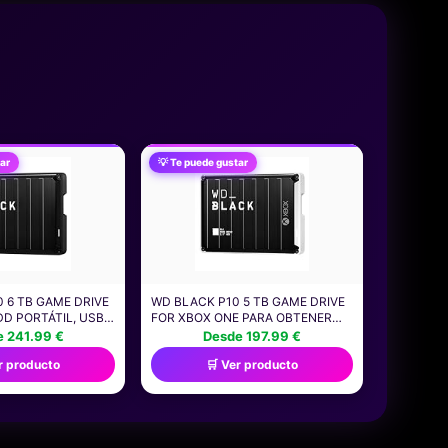
ar
💡 Te puede gustar
 6 TB GAME DRIVE
WD BLACK P10 5 TB GAME DRIVE
DD PORTÁTIL, USB
FOR XBOX ONE PARA OBTENER
STA 130 MB/S, PARA
ACCESO A SU COLECCIÓN DE
 241.99 €
Desde 197.99 €
ESO A SU
JUEGOS DE XBOX EN CUALQUIER
r producto
🛒 Ver producto
E JUEGOS DE
LUGAR, CON LA COMPRA SE
UGAR, CON GAME
INCLUYE 1 MES DE SUSCRIPCIÓN
E DE 1 MES
A XBOX GAME PASS ULTIMATE