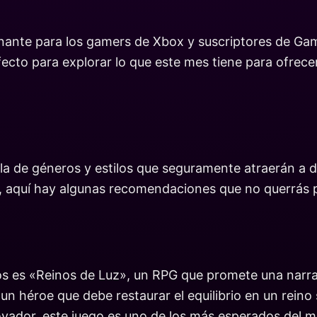
ante para los gamers de Xbox y suscriptores de Game
to para explorar lo que este mes tiene para ofrecer.
a de géneros y estilos que seguramente atraerán a d
r, aquí hay algunas recomendaciones que no querrás 
os es «Reinos de Luz», un RPG que promete una narra
 un héroe que debe restaurar el equilibrio en un reino
vador, este juego es uno de los más esperados del m