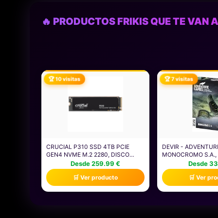
🔥 PRODUCTOS FRIKIS QUE TE VAN A
🏆 10 visitas
🏆 7 visitas
CRUCIAL P310 SSD 4TB PCIE
DEVIR - ADVENTUR
GEN4 NVME M.2 2280, DISCO
MONOCROMO S.A.,
INTERNO, HASTA 7.100 MB/S,
MESA, JUEGO DE M
Desde 259.99 €
Desde 33
COMPATIBLE CON ORDENADOR
MISTERIO (BGAGM
🛒 Ver producto
🛒 Ver pr
PORTÁTIL Y DE SOBREMESA &
CONSOLAS DE JUEGOS
PORTÁTILES -
CT4000P310SSD801