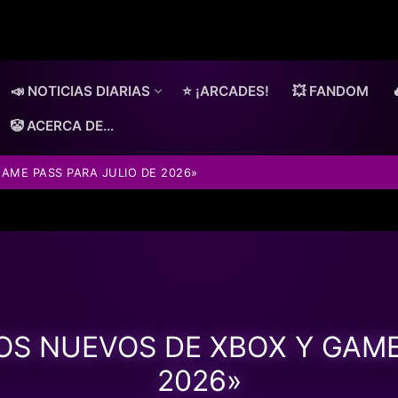
📣 NOTICIAS DIARIAS
⭐ ¡ARCADES!
💥 FANDOM
🤡 ACERCA DE…
AME PASS PARA JULIO DE 2026»
S NUEVOS DE XBOX Y GAME
2026»