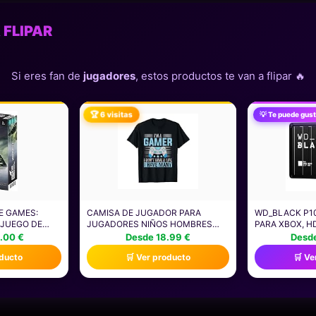
 FLIPAR
Si eres fan de
jugadores
, estos productos te van a flipar 🔥
🏆 6 visitas
💡 Te puede gust
E GAMES:
CAMISA DE JUGADOR PARA
WD_BLACK P10
 JUEGO DE
JUGADORES NIÑOS HOMBRES
PARA XBOX, H
ESA DE
VIDEOJUEGOS JUEGOS CAMISETA
3.2 GEN 1, HA
.00 €
Desde 18.99 €
Desde
OSP)
OBTENER ACC
oducto
🛒 Ver producto
🛒 Ve
COLECCIÓN D
CUALQUIER L
PASS ULTIMAT