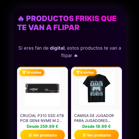
🔥 PRODUCTOS FRIKIS QUE
TE VAN A FLIPAR
Si eres fan de
digital
, estos productos te van a
flipar 🔥
🏆 10 visitas
🏆 6 visitas
CRUCIAL P310 SSD 4TB
CAMISA DE JUGADOR
PCIE GEN4 NVME M.2
PARA JUGADORES
2280, DISCO INTERNO,
NIÑOS HOMBRES
Desde 259.99 €
Desde 18.99 €
HASTA 7.100 MB/S,
VIDEOJUEGOS JUEGOS
🛒 Ver producto
🛒 Ver producto
COMPATIBLE CON
CAMISETA