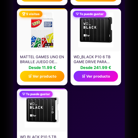
ORDENADOR PORTÁTIL
Y DE SOBREMESA &
CONSOLAS DE JUEGOS
🏆 5 visitas
💡 Te puede gustar
PORTÁTILES -
CT4000P310SSD801
MATTEL GAMES UNO EN
WD_BLACK P10 6 TB
BRAILLE JUEGO DE
GAME DRIVE PARA
CARTAS CON BARAJA
XBOX, HDD PORTÁTIL,
Desde 11.99 €
Desde 241.99 €
DISEÑADA
USB 3.2 GEN 1, HASTA
🛒 Ver producto
🛒 Ver producto
ESPECIALMENTE PARA
130 MB/S, PARA
PERSONAS CIEGAS Y
OBTENER ACCESO A SU
CON BAJA VISIÓN, APTO
COLECCIÓN DE JUEGOS
PARA NIÑOS Y NIÑAS, Y
DE CUALQUIER LUGAR,
💡 Te puede gustar
PARA NOCHES DE
CON GAME PASS
JUEGOS EN FAMILIA Y
ULTIMATE DE 1 MES
FIESTAS, JMK87
WD BLACK P10 5 TB