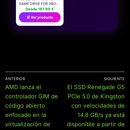
GAME DRIVE FOR XBOX
ONE PARA OBTENER
Desde 197.99 €
ACCESO A SU
🛒 Ver producto
COLECCIÓN DE JUEGOS
DE XBOX EN CUALQUIER
LUGAR, CON LA
COMPRA SE INCLUYE 1
MES DE SUSCRIPCIÓN A
XBOX GAME PASS
ULTIMATE
NAVEGACIÓN
ANTERIOR
SIGUIENTE
DE
Entrada
Entrada
AMD lanza el
El SSD Renegade G5
ENTRADAS
anterior:
siguiente:
controlador GIM de
PCIe 5.0 de Kingston
código abierto
con velocidades de
enfocado en la
14.8 GB/s ya está
virtualización de
disponible a partir de