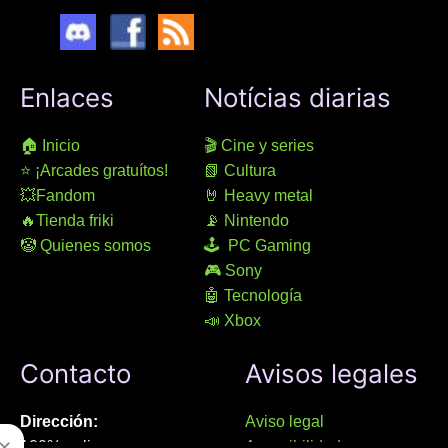
Enlaces
Notícias diarias
🏠 Inicio
🎬 Cine y series
⭐ ¡Arcades gratuítos!
📗 Cultura
💥Fandom
🤘 Heavy metal
🔥Tienda friki
📡 Nintendo
🤡 Quienes somos
🕹 PC Gaming
🎮 Sony
🤖 Tecnología
📣 Xbox
Contacto
Avisos legales
Dirección:
Aviso legal
✕
100% online
Accesibilidad