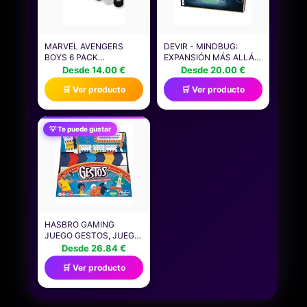
MARVEL AVENGERS
DEVIR - MINDBUG:
BOYS 6 PACK
EXPANSIÓN MÁS ALLÁ
CALCETINES |
EVOLUCIÓN, JUEGO DE
Desde 14.00 €
Desde 20.00 €
CALCETINES DE
MESA, JUEGO DE
🛒 Ver producto
🛒 Ver producto
PERSONAJES
CARTAS, JUEGO CON
ATLÉTICOS
AMIGOS DIVERTIDO, 2
MULTICOLORES DE
JUGADORES,
SUPERHÉROES PARA
(BGMBEVSP)
💡 Te puede gustar
NIÑOS | HULK CAPITÁN
AMÉRICA IRON MAN
THOR CALZADO
GRÁFICO | CÓMODO
JUEGO PARA NIÑOS
HASBRO GAMING
JUEGO GESTOS, JUEGO
DE MÍMICA PARA 4 O
Desde 26.84 €
MÁS JUGADORES,
🛒 Ver producto
INCLUYE CLAQUETA Y
CARTAS
PERSONALIZABLES