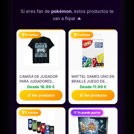
Si eres fan de
pokémon
, estos productos te
van a flipar 🔥
🏆 6 visitas
🏆 5 visitas
CAMISA DE JUGADOR
MATTEL GAMES UNO EN
PARA JUGADORES
BRAILLE JUEGO DE
NIÑOS HOMBRES
CARTAS CON BARAJA
Desde 18.99 €
Desde 11.99 €
VIDEOJUEGOS JUEGOS
DISEÑADA
🛒 Ver producto
🛒 Ver producto
CAMISETA
ESPECIALMENTE PARA
PERSONAS CIEGAS Y
CON BAJA VISIÓN, APTO
PARA NIÑOS Y NIÑAS, Y
🏆 5 visitas
💡 Te puede gustar
PARA NOCHES DE
JUEGOS EN FAMILIA Y
FIESTAS, JMK87