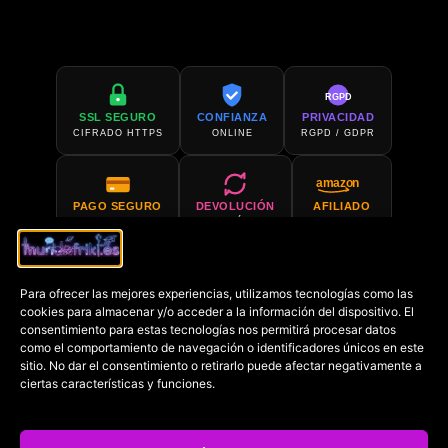
RGPD
SSL SEGURO
CONFIANZA
PRIVACIDAD
CIFRADO HTTPS
ONLINE
RGPD / GDPR
amazon
PAGO SEGURO
DEVOLUCIÓN
AFILIADO
PCI COMPLIANT
30 DÍAS
AMAZON
Para ofrecer las mejores experiencias, utilizamos tecnologías como las
SOPORTE 24H
COMPRA EN
cookies para almacenar y/o acceder a la información del dispositivo. El
SIEMPRE DISPONIBLE
AMAZON
consentimiento para estas tecnologías nos permitirá procesar datos
como el comportamiento de navegación o identificadores únicos en este
sitio. No dar el consentimiento o retirarlo puede afectar negativamente a
€
ciertas características y funciones.
PRECIO MÍN.
GARANTIZADO