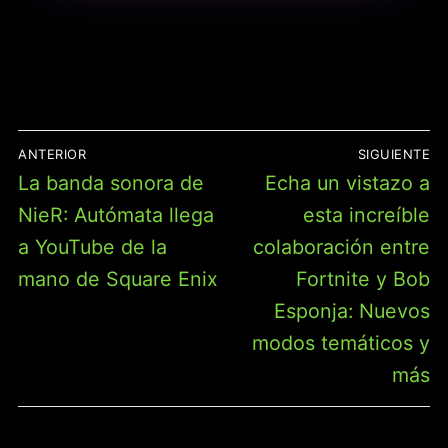
NAVEGACIÓN
ANTERIOR
SIGUIENTE
DE
Entrada
Entrada
La banda sonora de
Echa un vistazo a
ENTRADAS
anterior:
siguiente:
NieR: Autómata llega
esta increíble
a YouTube de la
colaboración entre
mano de Square Enix
Fortnite y Bob
Esponja: Nuevos
modos temáticos y
más