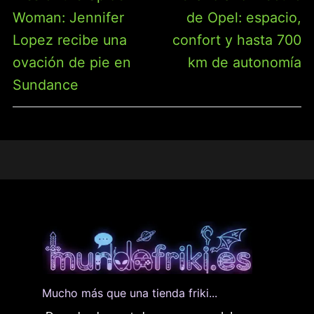
ENTRADAS
anterior:
siguiente:
Woman: Jennifer
de Opel: espacio,
Lopez recibe una
confort y hasta 700
ovación de pie en
km de autonomía
Sundance
Mucho más que una tienda friki...