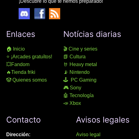
¡Descubre lo que te hemos preparado!
Enlaces
Notícias diarias
🏠 Inicio
🎬 Cine y series
⭐ ¡Arcades gratuítos!
📗 Cultura
💥Fandom
🤘 Heavy metal
🔥Tienda friki
📡 Nintendo
🤡 Quienes somos
🕹 PC Gaming
🎮 Sony
🤖 Tecnología
📣 Xbox
Contacto
Avisos legales
Dirección:
Aviso legal