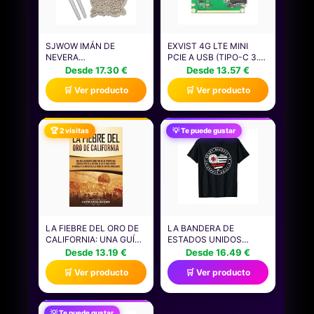
SJWOW IMÁN DE
EXVIST 4G LTE MINI
NEVERA
PCIE A USB (TIPO-C 3.1)
PERSONALIZADO CON
ADAPTADOR CON
Desde 17.30 €
Desde 13.57 €
MAPA DE VIAJE DE
RANURA PARA TARJETA
🛒 Ver producto
🛒 Ver producto
ESTADOS UNIDOS 2025,
SIM PARA MÓDULO LTE
ADORNO DE MAPA DE
3G / 4G EC25
ESTADOS UNIDOS DE
ADECUADO PARA
MADERA
CÁMARA IP RASPBERRY
🏆 2 visitas
💡 Te puede gustar
PERSONALIZABLE,
PI ENRUTADOR
IDEAL PARA RASTREAR
INDUSTRIAL
RECUERDOS DE VIAJE,
MARCAR TUS
AVENTURAS
LA FIEBRE DEL ORO DE
LA BANDERA DE
CALIFORNIA: UNA GUÍA
ESTADOS UNIDOS
FASCINANTE SOBRE
PERTENECE A UN JEFE
Desde 13.19 €
Desde 16.49 €
UNO DE LOS EVENTOS
ADJUNTO DE RANGO DE
🛒 Ver producto
🛒 Ver producto
MÁS SIGNIFICATIVOS DE
BOMBERO CAMISETA
LA HISTORIA DE LOS
ESTADOS UNIDOS DE
AMÉRICA Y SU ... DE
💡 Te puede gustar