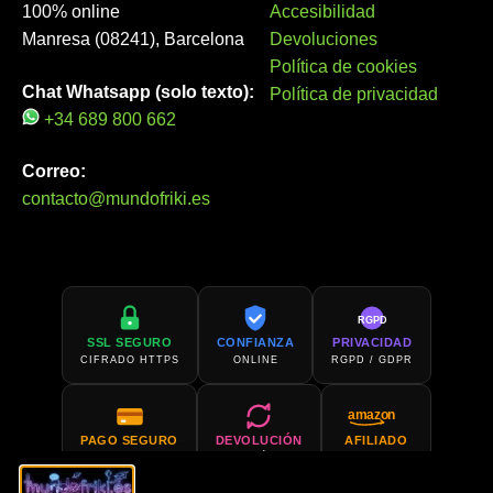
100% online
Accesibilidad
Manresa (08241), Barcelona
Devoluciones
Política de cookies
Chat Whatsapp (solo texto):
Política de privacidad
+34 689 800 662
Correo:
contacto@mundofriki.es
RGPD
SSL SEGURO
CONFIANZA
PRIVACIDAD
CIFRADO HTTPS
ONLINE
RGPD / GDPR
amazon
PAGO SEGURO
DEVOLUCIÓN
AFILIADO
PCI COMPLIANT
30 DÍAS
AMAZON