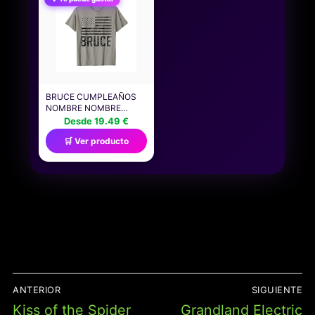
NATIVOS AMERICANOS
(HISTORIA DE EE. UU.)
BRUCE CUMPLEAÑOS
NOMBRE NOMBRE
PERSONALIZADO
Desde 19.49 €
ESTADOS UNIDOS
🛒 Ver producto
CAMISETA
NAVEGACIÓN
ANTERIOR
SIGUIENTE
DE
Entrada
Entrada
Kiss of the Spider
Grandland Electric