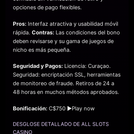
opciones de pago flexibles.
Pros:
Interfaz atractiva y usabilidad móvil
rápida.
Contras:
Las condiciones del bono
deben revisarse y su gama de juegos de
nicho es más pequeña.
Seguridad y Pagos:
Licencia: Curaçao.
Seguridad: encriptación SSL, herramientas
de monitoreo de fraude. Retiros de 24 a
48 horas en muchos métodos aprobados.
Bonificación:
C$750 ▶️Play now
DESGLOSE DETALLADO DE ALL SLOTS
CASINO