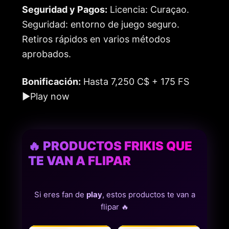
Seguridad y Pagos:
Licencia: Curaçao.
Seguridad: entorno de juego seguro.
Retiros rápidos en varios métodos
aprobados.
Bonificación:
Hasta 7,250 C$ + 175 FS
▶️Play now
🔥 PRODUCTOS FRIKIS QUE
TE VAN A FLIPAR
Si eres fan de
play
, estos productos te van a
flipar 🔥