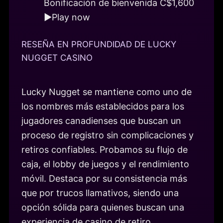
Bonificación de bienvenida С$1,600
▶️Play now
RESEÑA EN PROFUNDIDAD DE LUCKY
NUGGET CASINO
Lucky Nugget se mantiene como uno de
los nombres más establecidos para los
jugadores canadienses que buscan un
proceso de registro sin complicaciones y
retiros confiables. Probamos su flujo de
caja, el lobby de juegos y el rendimiento
móvil. Destaca por su consistencia más
que por trucos llamativos, siendo una
opción sólida para quienes buscan una
experiencia de casino de retiro