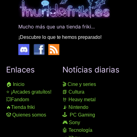
Mucho más que una tienda friki...
¡Descubre lo que te hemos preparado!
Enlaces
Notícias diarias
🏠 Inicio
🎬 Cine y series
⭐ ¡Arcades gratuítos!
📗 Cultura
💥Fandom
🤘 Heavy metal
🔥Tienda friki
📡 Nintendo
🤡 Quienes somos
🕹 PC Gaming
🎮 Sony
🤖 Tecnología