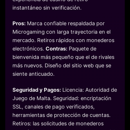
instantáneo sin verificación.
Pros:
Marca confiable respaldada por
Microgaming con larga trayectoria en el
mercado. Retiros rápidos con monederos
electrónicos.
Contras:
Paquete de
bienvenida más pequeño que el de rivales
más nuevos. Diseño del sitio web que se
siente anticuado.
Seguridad y Pagos:
Licencia: Autoridad de
Juego de Malta. Seguridad: encriptación
SSL, canales de pago verificados,
herramientas de protección de cuentas.
Retiros: las solicitudes de monederos