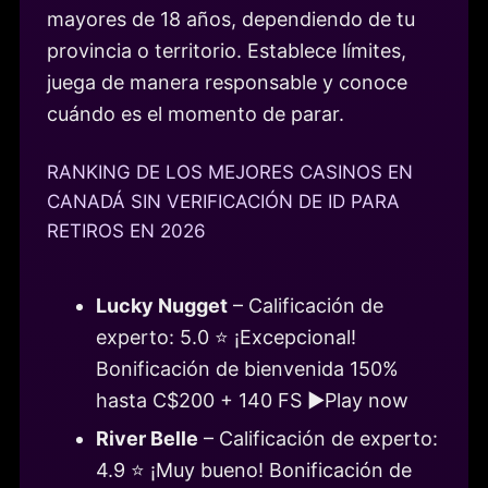
mayores de 18 años, dependiendo de tu
provincia o territorio. Establece límites,
juega de manera responsable y conoce
cuándo es el momento de parar.
RANKING DE LOS MEJORES CASINOS EN
CANADÁ SIN VERIFICACIÓN DE ID PARA
RETIROS EN 2026
Lucky Nugget
– Calificación de
experto: 5.0 ⭐ ¡Excepcional!
Bonificación de bienvenida 150%
hasta C$200 + 140 FS ▶️Play now
River Belle
– Calificación de experto:
4.9 ⭐ ¡Muy bueno! Bonificación de