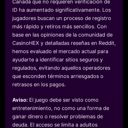
Canadá que no requieren verificación de
ID ha aumentado significativamente. Los
jugadores buscan un proceso de registro
más rápido y retiros más sencillos. Con
base en las opiniones de la comunidad de
CasinoHEX y detalladas reseñas en Reddit,
hemos evaluado el mercado actual para
ayudarte a identificar sitios seguros y
regulados, evitando aquellos operadores
que esconden términos arriesgados o
retrasos en los pagos.
Aviso:
El juego debe ser visto como
entretenimiento, no como una forma de
ganar dinero o resolver problemas de
deuda. El acceso se limita a adultos