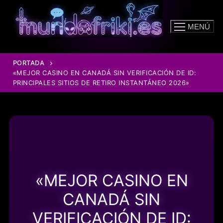
Ir
al
MENÚ
contenido
PORTADA
«MEJOR CASINO EN CANADÁ SIN VERIFICACIÓN DE ID:
PRINCIPALES SITIOS DE RETIRO INSTANTÁNEO 2026»
«MEJOR CASINO EN
CANADÁ SIN
VERIFICACIÓN DE ID: