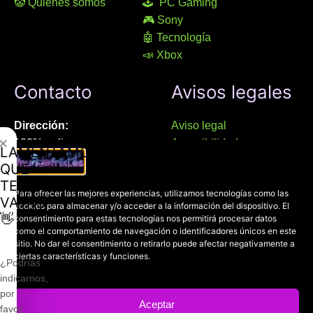
🤡 Quienes somos
🕹 PC Gaming
🎮 Sony
🤖 Tecnología
📣 Xbox
Contacto
Avisos legales
Dirección:
Aviso legal
✕
100% online
Accesibilidad
LAMENTAMOS
Manresa (08241), Barcelona
Devoluciones
QUE
Política de cookies
TE
Chat Whatsapp (solo texto):
Para ofrecer las mejores experiencias, utilizamos tecnologías como las
Política de privacidad
VAYAS
cookies para almacenar y/o acceder a la información del dispositivo. El
+34 689 800 662
👋
consentimiento para estas tecnologías nos permitirá procesar datos
como el comportamiento de navegación o identificadores únicos en este
sitio. No dar el consentimiento o retirarlo puede afectar negativamente a
Correo:
ciertas características y funciones.
contacto@mundofriki.es
¿Podrías
indicarnos,
por
Aceptar
favor,