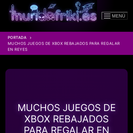
Ir
al
MENÚ
contenido
PORTADA
MUCHOS JUEGOS DE XBOX REBAJADOS PARA REGALAR
EN REYES
MUCHOS JUEGOS DE
XBOX REBAJADOS
PARA REGALAR EN