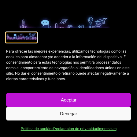
Mucho más que una tienda friki...
Para ofrecer las mejores experiencias, utilizamos tecnologías como las
¡Descubre lo que te hemos preparado!
cookies para almacenar y/o acceder a la información del dispositivo. El
consentimiento para estas tecnologías nos permitirá procesar datos
como el comportamiento de navegación o identificadores únicos en este
sitio. No dar el consentimiento o retirarlo puede afectar negativamente a
ciertas características y funciones.
Enlaces
Notícias diarias
Aceptar
🏠 Inicio
🎬 Cine y series
⭐ ¡Arcades gratuítos!
📗 Cultura
Denegar
💥Fandom
🤘 Heavy metal
🔥Tienda friki
📡 Nintendo
Política de cookies
Declaración de privacidad
Impressum
🤡 Quienes somos
🕹 PC Gaming