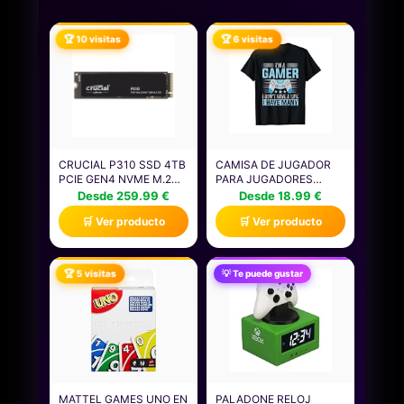
🏆 10 visitas
🏆 6 visitas
CRUCIAL P310 SSD 4TB
CAMISA DE JUGADOR
PCIE GEN4 NVME M.2
PARA JUGADORES
2280, DISCO INTERNO,
NIÑOS HOMBRES
Desde 259.99 €
Desde 18.99 €
HASTA 7.100 MB/S,
VIDEOJUEGOS JUEGOS
🛒 Ver producto
🛒 Ver producto
COMPATIBLE CON
CAMISETA
ORDENADOR PORTÁTIL
Y DE SOBREMESA &
CONSOLAS DE JUEGOS
🏆 5 visitas
💡 Te puede gustar
PORTÁTILES -
CT4000P310SSD801
MATTEL GAMES UNO EN
PALADONE RELOJ