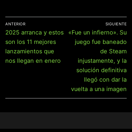
NAVEGACIÓN
ANTERIOR
SIGUIENTE
DE
Entrada
Entrada
2025 arranca y estos
«Fue un infierno». Su
ENTRADAS
anterior:
siguiente:
son los 11 mejores
juego fue baneado
lanzamientos que
de Steam
nos llegan en enero
injustamente, y la
solución definitiva
llegó con dar la
vuelta a una imagen