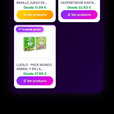
BRAILLE JUEGO DE
DESPERTADOR DIGITAL
CARTAS CON BARAJA
CON CONTROL DE XBOX
Desde 11.99 €
Desde 22.63 €
DISEÑADA
CON FUNCIÓN DE LUZ
🛒 Ver producto
🛒 Ver producto
ESPECIALMENTE PARA
NOCTURNA, LICENCIA
PERSONAS CIEGAS Y
OFICIAL DE JUEGOS Y
CON BAJA VISIÓN, APTO
DECORACIÓN DE
PARA NIÑOS Y NIÑAS, Y
DORMITORIO PARA
💡 Te puede gustar
PARA NOCHES DE
NIÑOS, ADULTOS,
JUEGOS EN FAMILIA Y
NIÑOS, HOMBRES,
FIESTAS, JMK87
REGALOS PARA
JUGADORES
LUDILO - PACK MUNDO
ANIMAL Y EN LA
CIUDAD | JUEGOS DE
Desde 27.99 €
MESA NIÑOS 6 AÑOS
🛒 Ver producto
FAMILIARES | JUEGOS
EDUCATIVOS 6 AÑOS +2
JUGADORES | JUEGO
MESA | REGALOS
CUMPLEAÑOS NIÑOS