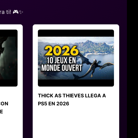
a ti! 🎮✨
THICK AS THIEVES LLEGA A
CON
PS5 EN 2026
E