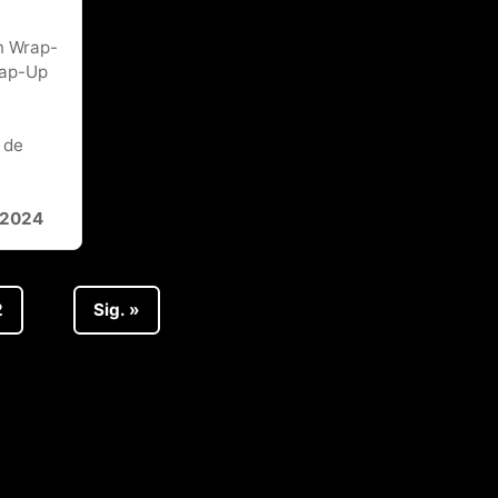
on Wrap-
rap-Up
e
 de
2/2024
2
Sig. »