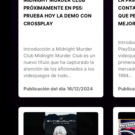
PRÓXIMAMENTE EN PS5:
CONTA
PRUEBA HOY LA DEMO CON
QUE P
CROSSPLAY
MEJOR
Introdu
Introducción a Midnight Murder
PlaySta
Club Midnight Murder Club es un
videoju
nuevo título que ha capturado la
primera
atención de los aficionados a los
mercado
videojuegos de todo…
1994…
Publicación del día 16/12/2024
Publica