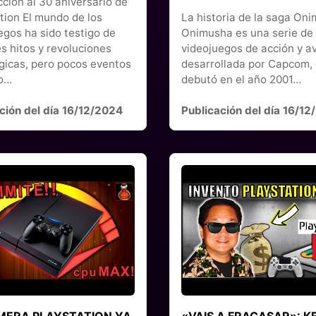
cción al 30 aniversario de
tion El mundo de los
La historia de la saga On
egos ha sido testigo de
Onimusha es una serie de
es hitos y revoluciones
videojuegos de acción y a
gicas, pero pocos eventos
desarrollada por Capcom,
do…
debutó en el año 2001…
ción del día 16/12/2024
Publicación del día 16/1
IMERA PLAYSTATION YA
«VAIS A FRACASAR»: K