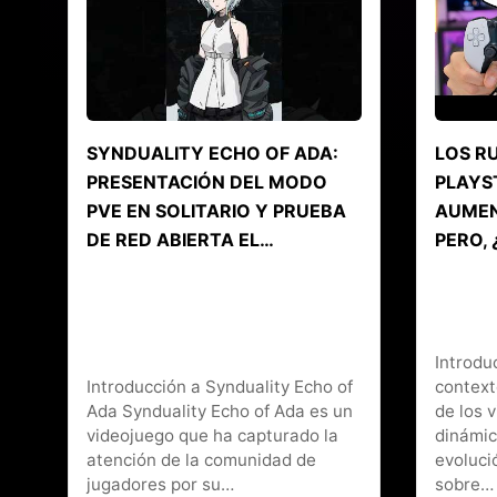
SYNDUALITY ECHO OF ADA:
LOS R
PRESENTACIÓN DEL MODO
PLAYS
PVE EN SOLITARIO Y PRUEBA
AUMEN
DE RED ABIERTA EL…
PERO, 
Introdu
Introducción a Synduality Echo of
context
Ada Synduality Echo of Ada es un
de los 
videojuego que ha capturado la
dinámic
atención de la comunidad de
evoluci
jugadores por su…
sobre…