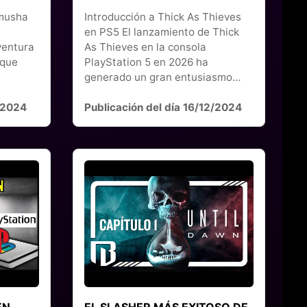
imusha
Introducción a Thick As Thieves
en PS5 El lanzamiento de Thick
ventura
As Thieves en la consola
 que
PlayStation 5 en 2026 ha
generado un gran entusiasmo…
2/2024
Publicación del día 16/12/2024
EN
EL SLASHER MÁS EXITOSO DE