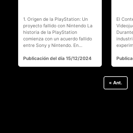
1. Origen de la PlayStation: Un
El Conte
proyecto fallido con Nintendo La
Videoju
historia de la PlayStation
Durante
comienza con un acuerdo fallido
industr
entre Sony y Nintendo. En…
experi
Publicación del día 15/12/2024
Publica
« Ant.