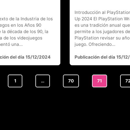
Introducción al PlayStati
xto de la Industria de los
Up 2024 El PlayStation W
egos en los Años 90
es una tradición anual que
 la década de los 90, la
permite a los jugadores d
ia de los videojuegos
PlayStation revisar su año
mentó una…
juego. Ofreciendo…
ción del día 15/12/2024
Publicación del día 15/1
1
…
70
71
7