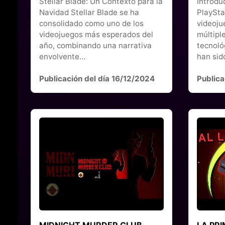
Stellar Blade: Un Contexto para la
Introdu
Navidad Stellar Blade se ha
PlaySta
consolidado como uno de los
videoju
videojuegos más esperados del
múltipl
año, combinando una narrativa
tecnoló
envolvente…
han si
Publicación del día 16/12/2024
Publica
MIDNIGHT MURDER CLUB
LA PR