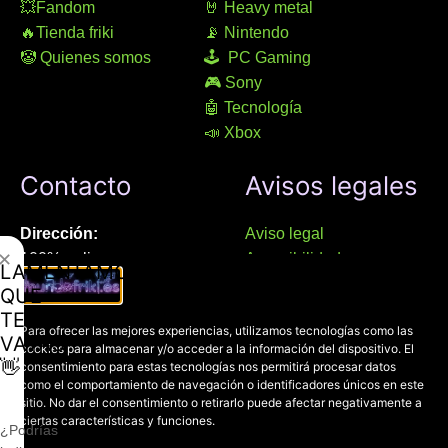
💥Fandom
🤘 Heavy metal
🔥Tienda friki
📡 Nintendo
🤡 Quienes somos
🕹 PC Gaming
🎮 Sony
🤖 Tecnología
📣 Xbox
Contacto
Avisos legales
Dirección:
Aviso legal
✕
100% online
Accesibilidad
LAMENTAMOS
Manresa (08241), Barcelona
Devoluciones
QUE
Política de cookies
TE
Chat Whatsapp (solo texto):
Para ofrecer las mejores experiencias, utilizamos tecnologías como las
Política de privacidad
VAYAS
cookies para almacenar y/o acceder a la información del dispositivo. El
+34 689 800 662
👋
consentimiento para estas tecnologías nos permitirá procesar datos
como el comportamiento de navegación o identificadores únicos en este
sitio. No dar el consentimiento o retirarlo puede afectar negativamente a
Correo:
ciertas características y funciones.
contacto@mundofriki.es
¿Podrías