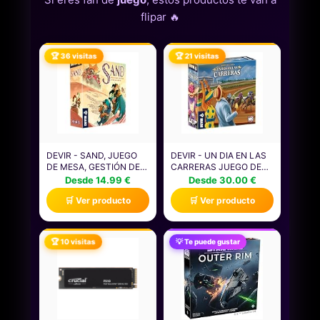
flipar 🔥
🏆 36 visitas
🏆 21 visitas
DEVIR - SAND, JUEGO
DEVIR - UN DIA EN LAS
DE MESA, GESTIÓN DE
CARRERAS JUEGO DE
RECURSOS,
MESA, JUEGO DE MESA
Desde 14.99 €
Desde 30.00 €
ESTRATEGIA, CON
CON AMIGOS
🛒 Ver producto
🛒 Ver producto
AMIGOS, EDAD +14
DIVERTIDO, EDAD +10
(BGSANDML)
(BGCARSP)
🏆 10 visitas
💡 Te puede gustar