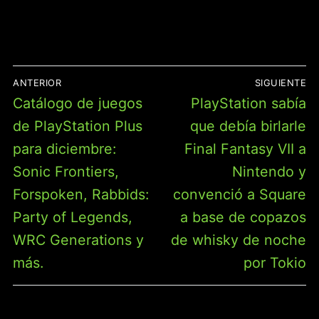
NAVEGACIÓN
ANTERIOR
SIGUIENTE
DE
Entrada
Entrada
Catálogo de juegos
PlayStation sabía
ENTRADAS
anterior:
siguiente:
de PlayStation Plus
que debía birlarle
para diciembre:
Final Fantasy VII a
Sonic Frontiers,
Nintendo y
Forspoken, Rabbids:
convenció a Square
Party of Legends,
a base de copazos
WRC Generations y
de whisky de noche
más.
por Tokio