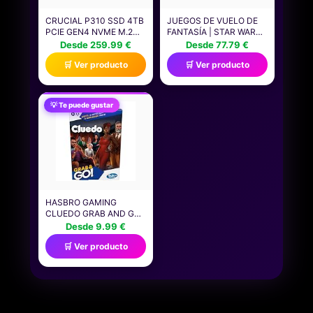
CRUCIAL P310 SSD 4TB
JUEGOS DE VUELO DE
PCIE GEN4 NVME M.2
FANTASÍA | STAR WARS:
2280, DISCO INTERNO,
BORDE EXTERIOR |
Desde 259.99 €
Desde 77.79 €
HASTA 7.100 MB/S,
JUEGO DE MESA | A
🛒 Ver producto
🛒 Ver producto
COMPATIBLE CON
PARTIR DE 14 AÑOS | 1-
ORDENADOR PORTÁTIL
4 JUGADORES | 2-3
Y DE SOBREMESA &
HORAS DE TIEMPO DE
CONSOLAS DE JUEGOS
JUEGO
💡 Te puede gustar
PORTÁTILES -
CT4000P310SSD801
HASBRO GAMING
CLUEDO GRAB AND GO,
JUEGOS PORTÁTILES DE
Desde 9.99 €
VIAJE PARA 3 A 6
🛒 Ver producto
JUGADORES, JUGUETE
DE ESTRATEGIA PARA
MESA, FIESTAS CON
AMIGOS, REGALO PARA
NIÑOS Y NIÑAS DE 8
AÑOS O MÁS