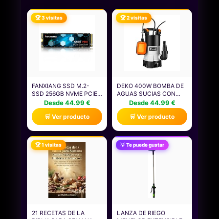
🏆 3 visitas
🏆 2 visitas
FANXIANG SSD M.2-
DEKO 400W BOMBA DE
SSD 256GB NVME PCIE
AGUAS SUCIAS CON
GEN3X4 2280, HASTA
INTERRUPTOR DE
Desde 44.99 €
Desde 44.99 €
3400 MB/S, M.2 256GB
FLOTADOR Y FLUJO
🛒 Ver producto
🛒 Ver producto
NVME CON PASTA
MÁXIMO DE 8000L / H,
TÉRMICA DE
CUERPOS EXTRAÑOS
GRAFENO,CACHÉ SLC
HASTA 35 MM, PARA
3D NAND TLC,DISCOS
RIEGO DE PISCINAS,
🏆 1 visitas
💡 Te puede gustar
DUROS SÓLIDOS
BAÑERAS Y JARDINES
INTERNOS
21 RECETAS DE LA
LANZA DE RIEGO