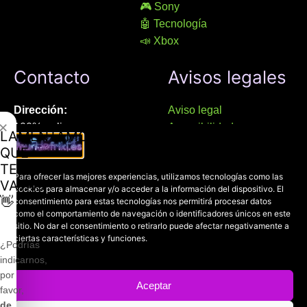
🎮 Sony
🤖 Tecnología
📣 Xbox
Contacto
Avisos legales
Dirección:
Aviso legal
✕
100% online
Accesibilidad
LAMENTAMOS
Manresa (08241), Barcelona
Devoluciones
QUE
Política de cookies
TE
Chat Whatsapp (solo texto):
Para ofrecer las mejores experiencias, utilizamos tecnologías como las
Política de privacidad
VAYAS
cookies para almacenar y/o acceder a la información del dispositivo. El
+34 689 800 662
👋
consentimiento para estas tecnologías nos permitirá procesar datos
como el comportamiento de navegación o identificadores únicos en este
Correo:
sitio. No dar el consentimiento o retirarlo puede afectar negativamente a
ciertas características y funciones.
contacto@mundofriki.es
¿Podrías
indicarnos,
por
Aceptar
favor,
de