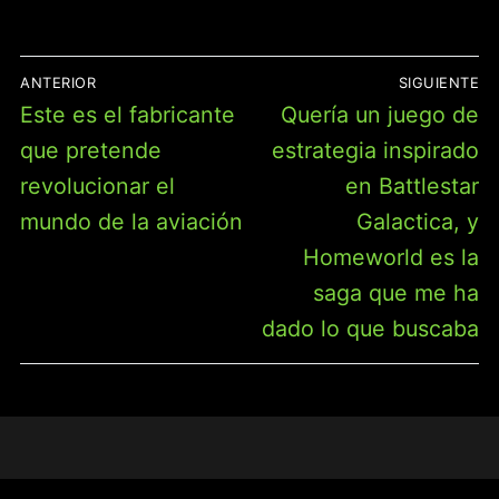
NAVEGACIÓN
ANTERIOR
SIGUIENTE
DE
Entrada
Entrada
Este es el fabricante
Quería un juego de
ENTRADAS
anterior:
siguiente:
que pretende
estrategia inspirado
revolucionar el
en Battlestar
mundo de la aviación
Galactica, y
Homeworld es la
saga que me ha
dado lo que buscaba