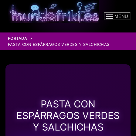
Ir
al
MENÚ
contenido
PORTADA
PASTA CON ESPÁRRAGOS VERDES Y SALCHICHAS
PASTA CON
ESPÁRRAGOS VERDES
Y SALCHICHAS