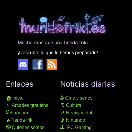
Mucho más que una tienda friki...
¡Descubre lo que te hemos preparado!
Enlaces
Notícias diarias
🏠 Inicio
🎬 Cine y series
⭐ ¡Arcades gratuítos!
📗 Cultura
💥Fandom
🤘 Heavy metal
🔥Tienda friki
📡 Nintendo
🤡 Quienes somos
🕹 PC Gaming