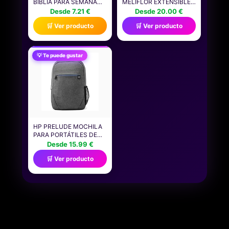
BIBLIA PARA SEMANA
MELIFLOR EXTENSIBLE
SANTA: SABORES CON
(HASTA 1,5 METROS),
Desde 7.21 €
Desde 20.00 €
HISTORIA Y TRADICIÓN
CON GATILLO Y
🛒 Ver producto
🛒 Ver producto
VÁLVULA DE AJUSTE
PARA EL PASO DEL
AGUA
💡 Te puede gustar
HP PRELUDE MOCHILA
PARA PORTÁTILES DE
HASTA 15,6" - (TEJIDO
Desde 15.99 €
RESISTENTE AL AGUA,
🛒 Ver producto
BOLSILLO PROTECTOR
ACOLCHADO,
ULTRALIGERA) - GRIS