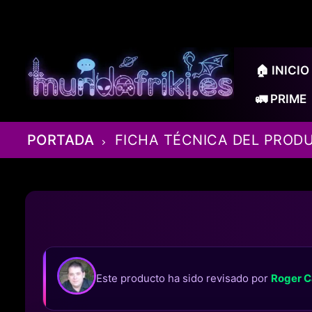
Ir
al
contenido
🏠 INICIO
🚛 PRIME
PORTADA
FICHA TÉCNICA DEL PROD
Este producto ha sido revisado por
Roger C