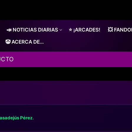
📣 NOTICIAS DIARIAS
⭐ ¡ARCADES!
💥 FAND
🤡 ACERCA DE…
UCTO
asadejús Pérez
.