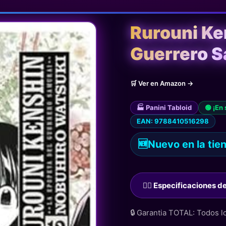
Rurouni Ke
Guerrero S
🛒 Ver en Amazon →
🏭 Panini Tabloid
🟢 ¡En
EAN: 9788410516298
🆕
Nuevo en la tie
🙋‍♂️ Especificaciones 
🔒 Garantia TOTAL: Todos 