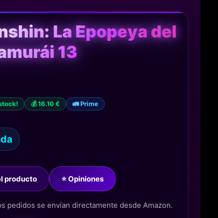
nshin: La Epopeya del
amurái 13
 stock!
💰 16.10 €
🚛 Prime
nda
del producto
⭐ Opiniones
los pedidos se envían directamente desde Amazon.