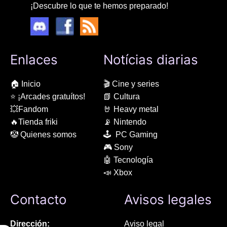
¡Descubre lo que te hemos preparado!
Enlaces
Notícias diarias
🏠 Inicio
🎬 Cine y series
⭐ ¡Arcades gratuítos!
📗 Cultura
💥Fandom
🤘 Heavy metal
🔥Tienda friki
📡 Nintendo
🤡 Quienes somos
🕹 PC Gaming
🎮 Sony
🤖 Tecnología
📣 Xbox
Contacto
Avisos legales
Dirección:
Aviso legal