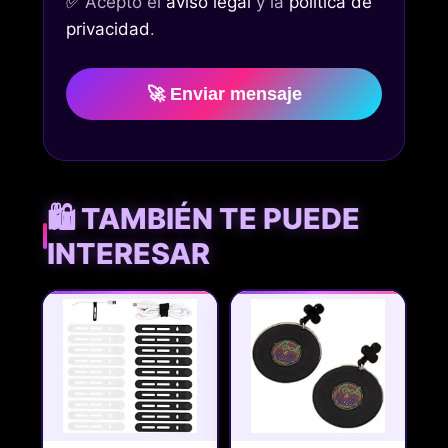
✅
Acepto el
aviso legal
y la
política de
privacidad
.
🚀 Enviar mensaje
🛍️ TAMBIÉN TE PUEDE
INTERESAR