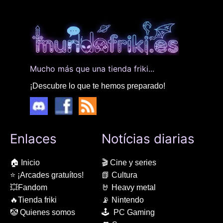
Mucho más que una tienda friki...
¡Descubre lo que te hemos preparado!
Enlaces
Notícias diarias
🏠 Inicio
🎬 Cine y series
⭐ ¡Arcades gratuítos!
📗 Cultura
💥Fandom
🤘 Heavy metal
🔥Tienda friki
📡 Nintendo
🤡 Quienes somos
🕹 PC Gaming