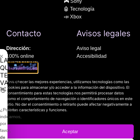
🎮 Sony
🤖 Tecnología
📣 Xbox
Contacto
Avisos legales
Dirección:
Aviso legal
✕
100% online
Accesibilidad
LAMENTAMOS
Manresa (08241), Barcelona
Devoluciones
QUE
Política de cookies
TE
Chat Whatsapp (solo texto):
Política de privacidad
VAYAS
Para ofrecer las mejores experiencias, utilizamos tecnologías como las
+34 689 800 662
cookies para almacenar y/o acceder a la información del dispositivo. El
👋
consentimiento para estas tecnologías nos permitirá procesar datos
como el comportamiento de navegación o identificadores únicos en este
Correo:
sitio. No dar el consentimiento o retirarlo puede afectar negativamente a
contacto@mundofriki.es
¿Podrías
ciertas características y funciones.
indicarnos,
por
favor,
Aceptar
de