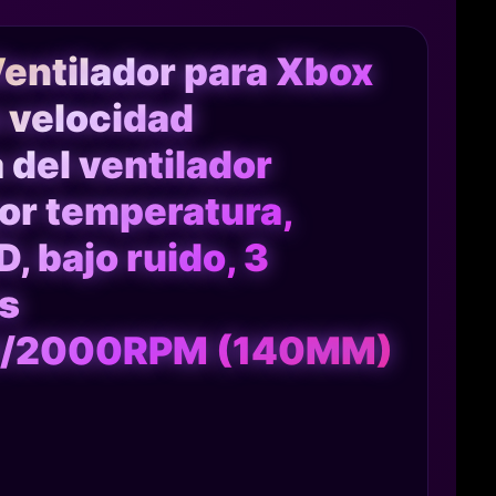
ntilador para Xbox
n velocidad
 del ventilador
por temperatura,
D, bajo ruido, 3
s
0/2000RPM (140MM)