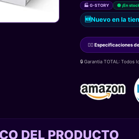
🏭 G-STORY
🟢 ¡En stoc
🆕
Nuevo en la tie
🙋‍♂️ Especificaciones 
🔒 Garantia TOTAL: Todos 
TICO DEL PRODUCTO