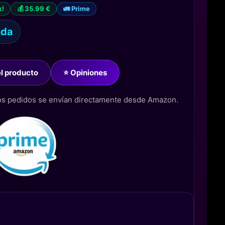
k!
💰 35.99 €
🚛 Prime
nda
del producto
⭐ Opiniones
los pedidos se envían directamente desde Amazon.