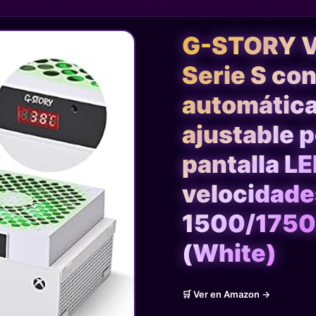
G-STORY Ve
Serie S co
automática
ajustable 
pantalla LE
velocidade
1500/175
(White)
🛒 Ver en Amazon →