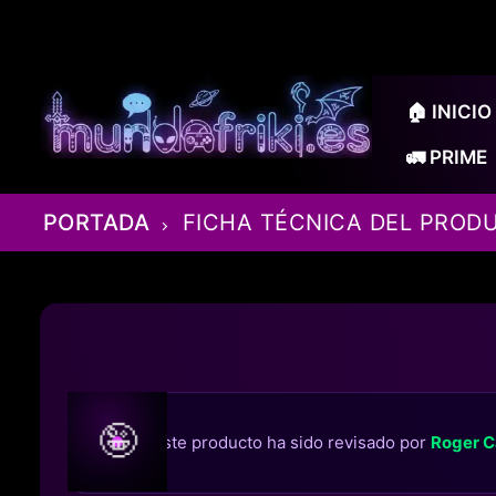
Ir
al
contenido
🏠 INICIO
🚛 PRIME
PORTADA
FICHA TÉCNICA DEL PROD
🤪
Este producto ha sido revisado por
Roger C