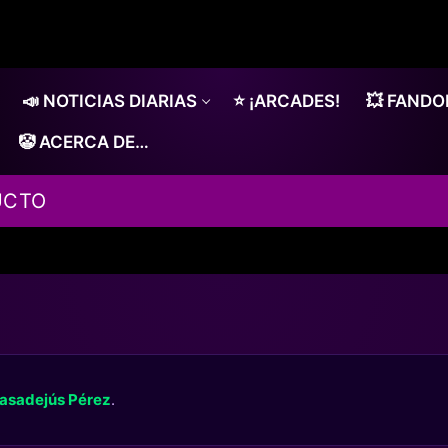
📣 NOTICIAS DIARIAS
⭐ ¡ARCADES!
💥 FAND
🤡 ACERCA DE…
UCTO
asadejús Pérez
.