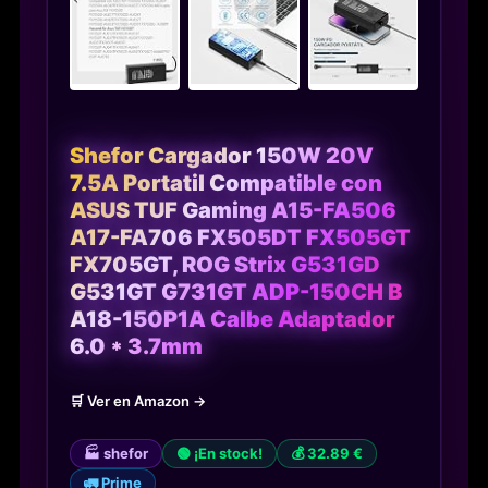
Shefor Cargador 150W 20V
7.5A Portatil Compatible con
ASUS TUF Gaming A15-FA506
A17-FA706 FX505DT FX505GT
FX705GT, ROG Strix G531GD
G531GT G731GT ADP-150CH B
A18-150P1A Calbe Adaptador
6.0 * 3.7mm
🛒 Ver en Amazon →
🏭 shefor
🟢 ¡En stock!
💰 32.89 €
🚛 Prime