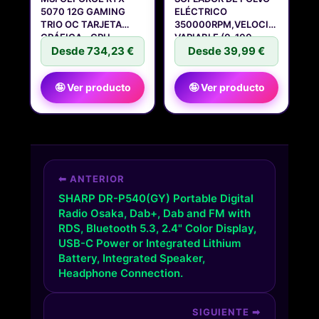
5070 12G GAMING
ELÉCTRICO
TRIO OC TARJETA
350000RPM,VELOCIDAD
GRÁFICA - GPU
VARIABLE (0-100
Desde 734,23 €
Desde 39,99 €
🤪 Ver producto
🤪 Ver producto
⬅ ANTERIOR
SHARP DR-P540(GY) Portable Digital
Radio Osaka, Dab+, Dab and FM with
RDS, Bluetooth 5.3, 2.4" Color Display,
USB-C Power or Integrated Lithium
Battery, Integrated Speaker,
Headphone Connection.
SIGUIENTE ➡