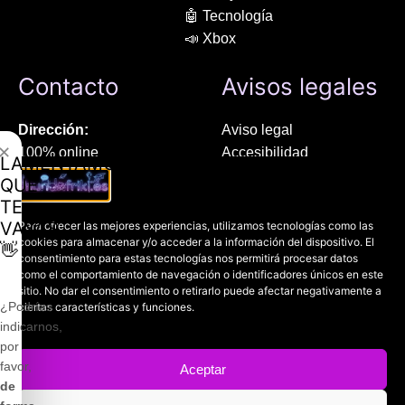
🤖 Tecnología
📣 Xbox
Contacto
Avisos legales
Dirección:
Aviso legal
✕
100% online
Accesibilidad
LAMENTAMOS
Manresa (08241), Barcelona
Devoluciones
QUE
Política de cookies
TE
Chat Whatsapp (solo texto):
Política de privacidad
VAYAS
Para ofrecer las mejores experiencias, utilizamos tecnologías como las
+34 689 800 662
cookies para almacenar y/o acceder a la información del dispositivo. El
👋
consentimiento para estas tecnologías nos permitirá procesar datos
como el comportamiento de navegación o identificadores únicos en este
Correo:
sitio. No dar el consentimiento o retirarlo puede afectar negativamente a
contacto@mundofriki.es
¿Podrías
ciertas características y funciones.
indicarnos,
por
favor,
Aceptar
de
Copyright © 2022-2026
Mundofriki.es
| Diseñado por
Roger