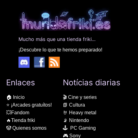
Mucho más que una tienda friki...
¡Descubre lo que te hemos preparado!
Enlaces
Notícias diarias
🏠 Inicio
🎬 Cine y series
⭐ ¡Arcades gratuítos!
📗 Cultura
💥Fandom
🤘 Heavy metal
🔥Tienda friki
📡 Nintendo
🤡 Quienes somos
🕹 PC Gaming
🎮 Sony