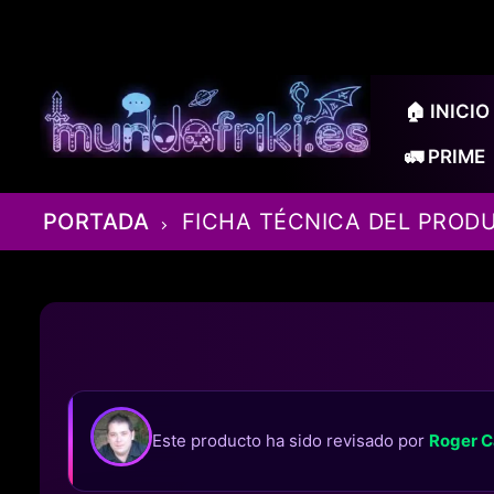
Ir
al
contenido
🏠 INICIO
🚛 PRIME
PORTADA
FICHA TÉCNICA DEL PROD
Este producto ha sido revisado por
Roger C