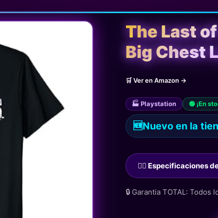
The Last of
Big Chest 
🛒 Ver en Amazon →
🏭 Playstation
🟢 ¡En st
🆕
Nuevo en la tie
🙋‍♂️ Especificaciones 
🔒 Garantia TOTAL: Todos 