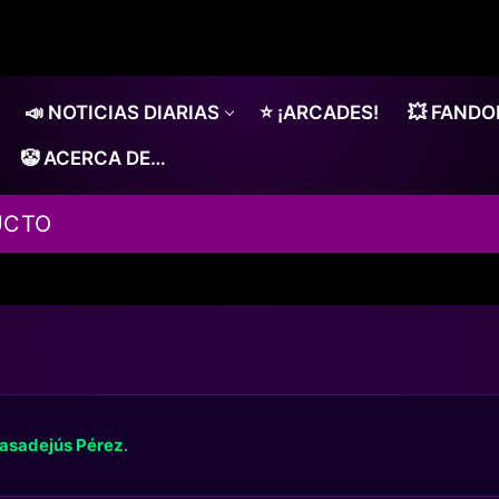
📣 NOTICIAS DIARIAS
⭐ ¡ARCADES!
💥 FAND
🤡 ACERCA DE…
UCTO
asadejús Pérez
.