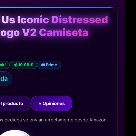
 Us Iconic Distressed
Logo V2 Camiseta
ock!
💰 19.99 €
🚛 Prime
nda
del producto
⭐ Opiniones
los pedidos se envían directamente desde Amazon.