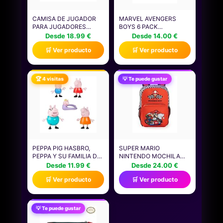
CAMISA DE JUGADOR
MARVEL AVENGERS
PARA JUGADORES
BOYS 6 PACK
NIÑOS HOMBRES
CALCETINES |
Desde 18.99 €
Desde 14.00 €
VIDEOJUEGOS JUEGOS
CALCETINES DE
🛒 Ver producto
🛒 Ver producto
CAMISETA
PERSONAJES
ATLÉTICOS
MULTICOLORES DE
SUPERHÉROES PARA
🏆 4 visitas
💡 Te puede gustar
NIÑOS | HULK CAPITÁN
AMÉRICA IRON MAN
THOR CALZADO
GRÁFICO | CÓMODO
JUEGO PARA NIÑOS
PEPPA PIG HASBRO,
SUPER MARIO
PEPPA Y SU FAMILIA DE
NINTENDO MOCHILA
CINCO, MUÑECOS PARA
ROJA DE MARIO KART |
Desde 11.99 €
Desde 24.00 €
NIÑAS Y NIÑOS
MOCHILA ESCOLAR
🛒 Ver producto
🛒 Ver producto
PEQUEÑOS, 5 FIGURAS
UNISEX PARA NIÑOS |
DE PERSONAJES DE LA
DISEÑO CON
SERIE, ACCESORIOS
CREMALLERA |
PARA CASA DE
PERSONAJE DE MARIO |
💡 Te puede gustar
MUÑECAS, COLOR
IMPRESCINDIBLES PARA
ROSA, REGALO DE
LA VUELTA AL COLE |