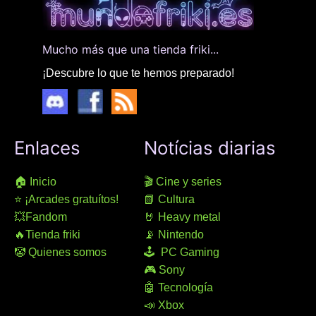
Mucho más que una tienda friki...
¡Descubre lo que te hemos preparado!
Enlaces
Notícias diarias
🏠 Inicio
🎬 Cine y series
⭐ ¡Arcades gratuítos!
📗 Cultura
💥Fandom
🤘 Heavy metal
🔥Tienda friki
📡 Nintendo
🤡 Quienes somos
🕹 PC Gaming
🎮 Sony
🤖 Tecnología
📣 Xbox