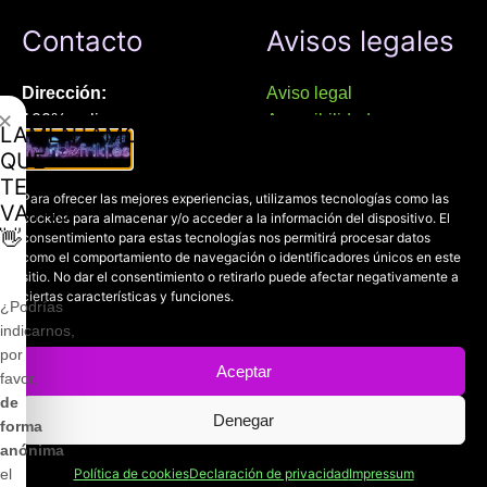
Contacto
Avisos legales
Dirección:
Aviso legal
✕
100% online
Accesibilidad
LAMENTAMOS
Manresa (08241), Barcelona
Devoluciones
QUE
Política de cookies
TE
Chat Whatsapp (solo texto):
Para ofrecer las mejores experiencias, utilizamos tecnologías como las
Política de privacidad
VAYAS
cookies para almacenar y/o acceder a la información del dispositivo. El
+34 689 800 662
👋
consentimiento para estas tecnologías nos permitirá procesar datos
como el comportamiento de navegación o identificadores únicos en este
sitio. No dar el consentimiento o retirarlo puede afectar negativamente a
Correo:
ciertas características y funciones.
contacto@mundofriki.es
¿Podrías
indicarnos,
por
Aceptar
favor,
de
Denegar
Copyright © 2022-2026
Mundofriki.es
| Diseñado por
Roger
forma
Casadejús Pérez
anónima
Política de cookies
Declaración de privacidad
Impressum
el