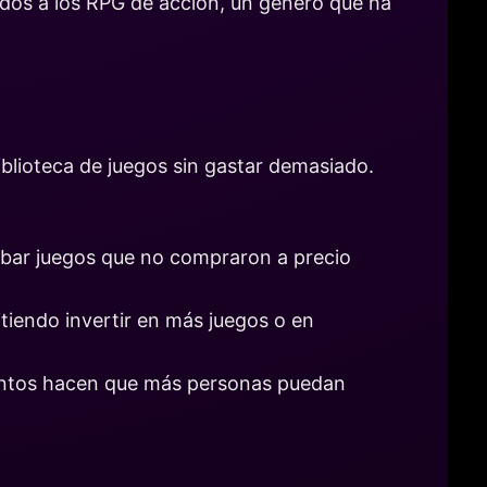
ados a los RPG de acción, un género que ha
blioteca de juegos sin gastar demasiado.
robar juegos que no compraron a precio
tiendo invertir en más juegos o en
cuentos hacen que más personas puedan