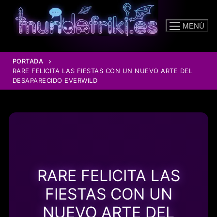
Ir
al
MENÚ
contenido
PORTADA
RARE FELICITA LAS FIESTAS CON UN NUEVO ARTE DEL
DESAPARECIDO EVERWILD
RARE FELICITA LAS
FIESTAS CON UN
NUEVO ARTE DEL