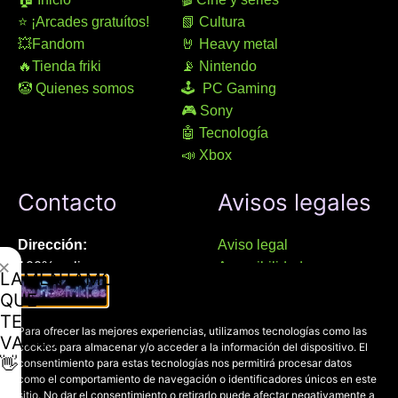
⭐ ¡Arcades gratuítos!
📗 Cultura
💥Fandom
🤘 Heavy metal
🔥Tienda friki
📡 Nintendo
🤡 Quienes somos
🕹 PC Gaming
🎮 Sony
🤖 Tecnología
📣 Xbox
Contacto
Avisos legales
Dirección:
Aviso legal
✕
100% online
Accesibilidad
LAMENTAMOS
Manresa (08241), Barcelona
Devoluciones
QUE
Política de cookies
TE
Chat Whatsapp (solo texto):
Para ofrecer las mejores experiencias, utilizamos tecnologías como las
Política de privacidad
VAYAS
cookies para almacenar y/o acceder a la información del dispositivo. El
+34 689 800 662
👋
consentimiento para estas tecnologías nos permitirá procesar datos
como el comportamiento de navegación o identificadores únicos en este
Correo:
sitio. No dar el consentimiento o retirarlo puede afectar negativamente a