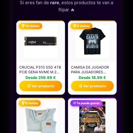
Si eres fan de
rare
, estos productos te van a
flipar 🔥
🏆 10 visitas
🏆 6 visitas
CRUCIAL P310 SSD 4TB
CAMISA DE JUGADOR
PCIE GEN4 NVME M.2
PARA JUGADORES
2280, DISCO INTERNO,
NIÑOS HOMBRES
Desde 259.99 €
Desde 18.99 €
HASTA 7.100 MB/S,
VIDEOJUEGOS JUEGOS
🛒 Ver producto
🛒 Ver producto
COMPATIBLE CON
CAMISETA
ORDENADOR PORTÁTIL
Y DE SOBREMESA &
CONSOLAS DE JUEGOS
🏆 6 visitas
💡 Te puede gustar
PORTÁTILES -
CT4000P310SSD801