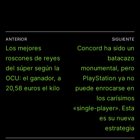
| ESPAÑOL
NAVEGACIÓN
ANTERIOR
SIGUIENTE
DE
Entrada
Entrada
Los mejores
Concord ha sido un
ENTRADAS
anterior:
siguiente:
roscones de reyes
batacazo
del súper según la
monumental, pero
OCU: el ganador, a
PlayStation ya no
20,58 euros el kilo
puede enrocarse en
los carísimos
«single-player». Esta
es su nueva
estrategia