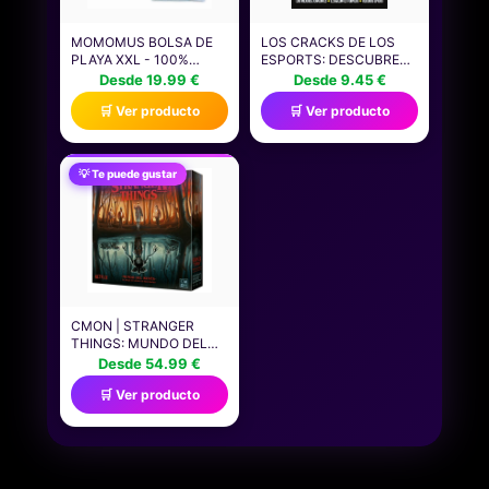
MOMOMUS BOLSA DE
LOS CRACKS DE LOS
PLAYA XXL - 100%
ESPORTS: DESCUBRE
ALGODÓN RECICLADO,
LOS SECRETOS DEL
Desde 19.99 €
Desde 9.45 €
CON CARTERA DE
MUNDO DE LOS
🛒 Ver producto
🛒 Ver producto
MANO A JUEGO Y
VIDEOJUEGOS
PLEGABLE - BOLSO DE
PROFESIONALES: LOS
PLAYA PARA MUJER
MEJORES JUGADORES,
GRANDE Y FAMILIAR
LOS MEJORES
💡 Te puede gustar
PARA VERANO Y
TORNEOS, RÉCORDS
PISCINA - 60X40 CM,
ÉPICOS (ROCA INFANTIL
TURQUESA
Y JUVENIL)
CMON | STRANGER
THINGS: MUNDO DEL
REVÉS | JUEGO DE
Desde 54.99 €
MESA DE ESTRATEGIA
🛒 Ver producto
COOPERATIVO BASADO
EN LA EXITOSA SERIE DE
NETFLIX| A PARTIR DE 12
AÑOS | DE 2 A 4
JUGADORES | 60
MINUTOS POR PARTIDA