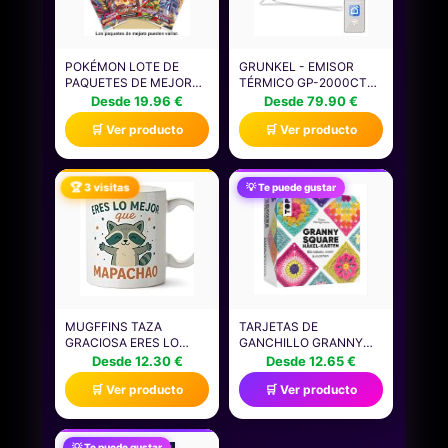
POKÉMON LOTE DE
GRUNKEL - EMISOR
PAQUETES DE MEJORA
TÉRMICO GP-2000CT
DE JCC POKÉMON (4
2000W | PANEL DIGITAL
Desde 19.96 €
Desde 79.90 €
PAQUETES DE MEJORA,
CON WI-FI | 3 NIVELES
🛒 Ver producto
🛒 Ver producto
40 CARTAS EN TOTAL)
DE POTENCIA |
(PUEDE CONTENER
PROGRAMACIÓN 24H |
PAQUETES DE MEJORA
TERMOSTATO
DUPLICADOS) ESTE ES
REGULABLE | APP
🏆 3 visitas
💡 Te puede gustar
UN PRODUCTO EN
MÓVIL | PANEL DE
ESPAÑOL.
CRISTAL | BLOQUEO
INFANTIL
MUGFFINS TAZA
TARJETAS DE
GRACIOSA ERES LO
GANCHILLO GRANNY
MEJOR QUE MAPACHAO
SQUARE (EDICIÓN
Desde 12.30 €
Desde 12.65 €
EN ESPAÑOL PARA
ALEMANA). 50
🛒 Ver producto
🛒 Ver producto
ENAMORADOS Y
CROCHET, MEZCLA Y
ANIVERSARIO | TAZAS
COMBINACIÓN. CON
ORIGINALES PARA
CROCHET Y FOTO DE
REGALAR | REGALOS
CADA GRANNY SQUARE
💡 Te puede gustar