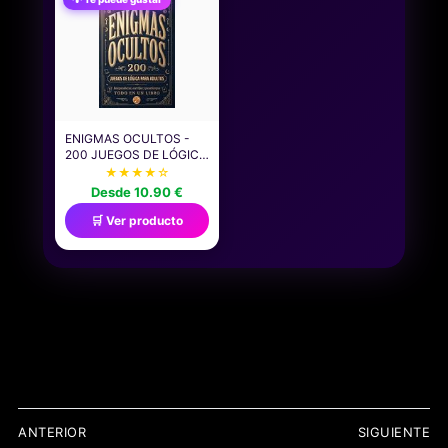
SAN VALENTÍN, NOVIOS,
Y PRÁCTICO FOLLETO
AMOR, ROMÁNTICO |
PARA HACERLO, COLOR
PAREJA V2
AMARILLO
ENIGMAS OCULTOS -
200 JUEGOS DE LÓGICA
PARA ADULTOS.
★★★★☆
ROMPECABEZAS,
Desde 10.90 €
ACERTIJOS Y
PASATIEMPOS, TODO EN
🛒 Ver producto
UN LIBRO: UN REGALO
ORIGINAL PARA
HOMBRES Y MUJERES
QUE CREEN SABERLO
TODO. ¿ACEPTAS EL
RETO?
NAVEGACIÓN
ANTERIOR
SIGUIENTE
DE