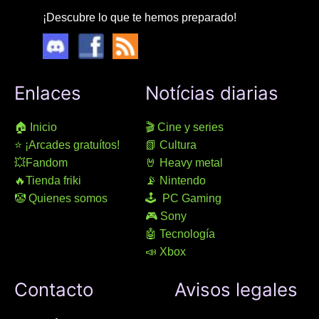
¡Descubre lo que te hemos preparado!
Enlaces
Notícias diarias
🏠 Inicio
🎬 Cine y series
⭐ ¡Arcades gratuítos!
📗 Cultura
💥Fandom
🤘 Heavy metal
🔥Tienda friki
📡 Nintendo
🤡 Quienes somos
🕹 PC Gaming
🎮 Sony
🤖 Tecnología
📣 Xbox
Contacto
Avisos legales