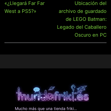
Entrada
Entrada
«¿Llegará Far Far
Ubicación del
ENTRADAS
anterior:
siguiente:
West a PS5?»
archivo de guardado
de LEGO Batman:
Legado del Caballero
Oscuro en PC
Mucho más que una tienda friki...