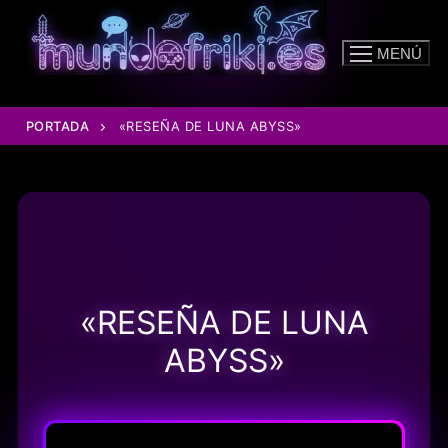
Ir
al
MENÚ
contenido
PORTADA
«RESEÑA DE LUNA ABYSS»
«RESEÑA DE LUNA
ABYSS»