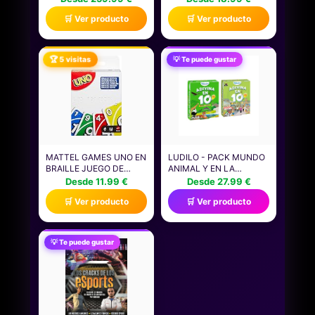
HASTA 7.100 MB/S,
VIDEOJUEGOS JUEGOS
🛒 Ver producto
🛒 Ver producto
COMPATIBLE CON
CAMISETA
ORDENADOR PORTÁTIL
Y DE SOBREMESA &
CONSOLAS DE JUEGOS
🏆 5 visitas
💡 Te puede gustar
PORTÁTILES -
CT4000P310SSD801
MATTEL GAMES UNO EN
LUDILO - PACK MUNDO
BRAILLE JUEGO DE
ANIMAL Y EN LA
CARTAS CON BARAJA
CIUDAD | JUEGOS DE
Desde 11.99 €
Desde 27.99 €
DISEÑADA
MESA NIÑOS 6 AÑOS
🛒 Ver producto
🛒 Ver producto
ESPECIALMENTE PARA
FAMILIARES | JUEGOS
PERSONAS CIEGAS Y
EDUCATIVOS 6 AÑOS +2
CON BAJA VISIÓN, APTO
JUGADORES | JUEGO
PARA NIÑOS Y NIÑAS, Y
MESA | REGALOS
💡 Te puede gustar
PARA NOCHES DE
CUMPLEAÑOS NIÑOS
JUEGOS EN FAMILIA Y
FIESTAS, JMK87