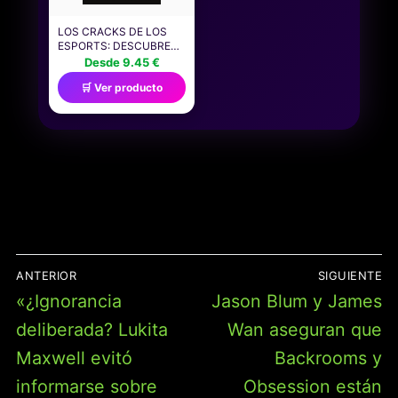
LOS CRACKS DE LOS
ESPORTS: DESCUBRE
LOS SECRETOS DEL
Desde 9.45 €
MUNDO DE LOS
🛒 Ver producto
VIDEOJUEGOS
PROFESIONALES: LOS
MEJORES JUGADORES,
LOS MEJORES
TORNEOS, RÉCORDS
ÉPICOS (ROCA INFANTIL
Y JUVENIL)
NAVEGACIÓN
ANTERIOR
SIGUIENTE
DE
Entrada
Entrada
«¿Ignorancia
Jason Blum y James
ENTRADAS
anterior:
siguiente:
deliberada? Lukita
Wan aseguran que
Maxwell evitó
Backrooms y
informarse sobre
Obsession están