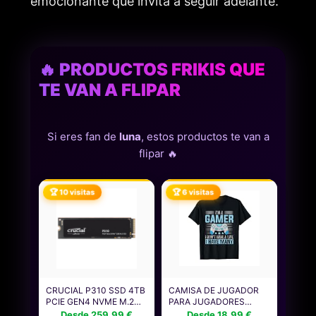
emocionante que invita a seguir adelante.
🔥 PRODUCTOS FRIKIS QUE
TE VAN A FLIPAR
Si eres fan de
luna
, estos productos te van a
flipar 🔥
🏆 10 visitas
🏆 6 visitas
CRUCIAL P310 SSD 4TB
CAMISA DE JUGADOR
PCIE GEN4 NVME M.2
PARA JUGADORES
2280, DISCO INTERNO,
NIÑOS HOMBRES
Desde 259.99 €
Desde 18.99 €