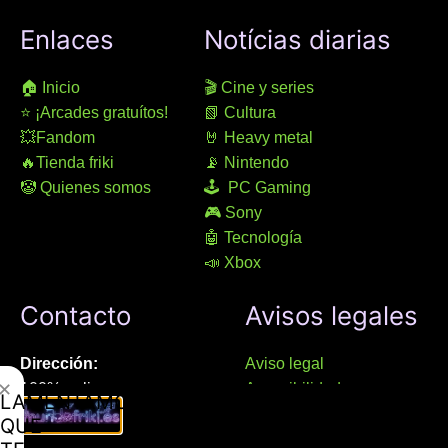
Enlaces
Notícias diarias
🏠 Inicio
🎬 Cine y series
⭐ ¡Arcades gratuítos!
📗 Cultura
💥Fandom
🤘 Heavy metal
🔥Tienda friki
📡 Nintendo
🤡 Quienes somos
🕹 PC Gaming
🎮 Sony
🤖 Tecnología
📣 Xbox
Contacto
Avisos legales
Dirección:
Aviso legal
✕
100% online
Accesibilidad
LAMENTAMOS
Manresa (08241), Barcelona
Devoluciones
QUE
Política de cookies