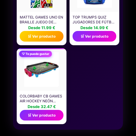
MATTEL GAMES UNO EN
TOP TRUMPS QUIZ
BRAILLE JUEGO DE
JUGADORES DE FÚTBOL
CARTAS CON BARAJA
- JUEGOS INFANTILES:
Desde 11.99 €
Desde 14.99 €
DISEÑADA
TRIVIA PARA 2+
🛒 Ver producto
🛒 Ver producto
ESPECIALMENTE PARA
JUGADORES DESDE 8
PERSONAS CIEGAS Y
AÑOS - ¡ADIVINA
CON BAJA VISIÓN, APTO
PREGUNTAS SOBRE TUS
PARA NIÑOS Y NIÑAS, Y
FUTBOLISTAS
💡 Te puede gustar
PARA NOCHES DE
FAVORITOS Y GANA!
JUEGOS EN FAMILIA Y
IDEAL PARA TU
FIESTAS, JMK87
COLECCIÓN DE FAN.
COLORBABY CB GAMES
AIR HOCKEY NEÓN
SOBREMESA,
Desde 32.47 €
ESTRUCTURA 40 CM,
🛒 Ver producto
PLÁSTICO RESISTENTE,
2 PALAS, 2 DISCOS, 2
JUGADORES, JUEGOS
DE MESA, JUGUETES
PARA NIÑOS, DIVERSIÓN