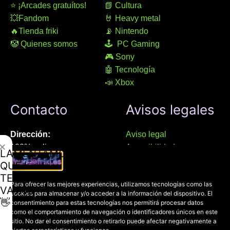
⭐ ¡Arcades gratuítos!
📗 Cultura
💥Fandom
🤘 Heavy metal
🔥Tienda friki
📡 Nintendo
🤡 Quienes somos
🕹 PC Gaming
🎮 Sony
🤖 Tecnología
📣 Xbox
Contacto
Avisos legales
Dirección:
Aviso legal
✕
100% online
Accesibilidad
LAMENTAMOS
Manresa (08241), Barcelona
Devoluciones
QUE
Política de cookies
TE
Chat Whatsapp (solo texto):
Para ofrecer las mejores experiencias, utilizamos tecnologías como las
Política de privacidad
VAYAS
cookies para almacenar y/o acceder a la información del dispositivo. El
+34 689 800 662
👋
consentimiento para estas tecnologías nos permitirá procesar datos
como el comportamiento de navegación o identificadores únicos en este
Correo:
sitio. No dar el consentimiento o retirarlo puede afectar negativamente a