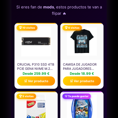
Si eres fan de
mods
, estos productos te van a
flipar 🔥
🏆 10 visitas
🏆 6 visitas
CRUCIAL P310 SSD 4TB
CAMISA DE JUGADOR
PCIE GEN4 NVME M.2
PARA JUGADORES
2280, DISCO INTERNO,
NIÑOS HOMBRES
Desde 259.99 €
Desde 18.99 €
HASTA 7.100 MB/S,
VIDEOJUEGOS JUEGOS
🛒 Ver producto
🛒 Ver producto
COMPATIBLE CON
CAMISETA
ORDENADOR PORTÁTIL
Y DE SOBREMESA &
CONSOLAS DE JUEGOS
🏆 5 visitas
💡 Te puede gustar
PORTÁTILES -
CT4000P310SSD801