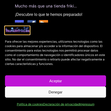
Mucho más que una tienda friki...
¡Descubre lo que te hemos preparado!
Enlaces
Notícias diarias
Para ofrecer las mejores experiencias, utilizamos tecnologías como las
cookies para almacenar y/o acceder a la información del dispositivo. El
consentimiento para estas tecnologías nos permitirá procesar datos
🏠 Inicio
🎬 Cine y series
como el comportamiento de navegación o identificadores únicos en este
⭐ ¡Arcades gratuítos!
📗 Cultura
sitio. No dar el consentimiento o retirarlo puede afectar negativamente a
ciertas características y funciones.
💥Fandom
🤘 Heavy metal
🔥Tienda friki
📡 Nintendo
🤡 Quienes somos
🕹 PC Gaming
Aceptar
🎮 Sony
🤖 Tecnología
Denegar
📣 Xbox
Política de cookies
Declaración de privacidad
Impressum
Contacto
Avisos legales