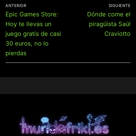
NAVEGACIÓN
ANTERIOR
SIGUIENTE
DE
Entrada
Entrada
Epic Games Store:
Dónde come el
ENTRADAS
anterior:
siguiente:
Hoy te llevas un
piragüista Saúl
juego gratis de casi
Craviotto
30 euros, no lo
pierdas