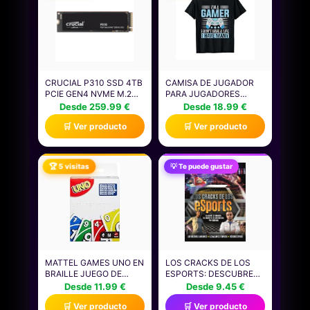
CRUCIAL P310 SSD 4TB
CAMISA DE JUGADOR
PCIE GEN4 NVME M.2
PARA JUGADORES
2280, DISCO INTERNO,
NIÑOS HOMBRES
Desde 259.99 €
Desde 18.99 €
HASTA 7.100 MB/S,
VIDEOJUEGOS JUEGOS
🛒 Ver producto
🛒 Ver producto
COMPATIBLE CON
CAMISETA
ORDENADOR PORTÁTIL
Y DE SOBREMESA &
CONSOLAS DE JUEGOS
🏆 5 visitas
💡 Te puede gustar
PORTÁTILES -
CT4000P310SSD801
MATTEL GAMES UNO EN
LOS CRACKS DE LOS
BRAILLE JUEGO DE
ESPORTS: DESCUBRE
CARTAS CON BARAJA
LOS SECRETOS DEL
Desde 11.99 €
Desde 9.45 €
DISEÑADA
MUNDO DE LOS
🛒 Ver producto
🛒 Ver producto
ESPECIALMENTE PARA
VIDEOJUEGOS