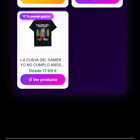
PERSONAS CIEGAS Y
PROFESIONALES: LOS
CON BAJA VISIÓN, APTO
MEJORES JUGADORES,
PARA NIÑOS Y NIÑAS, Y
LOS MEJORES
💡 Te puede gustar
PARA NOCHES DE
TORNEOS, RÉCORDS
JUEGOS EN FAMILIA Y
ÉPICOS (ROCA INFANTIL
FIESTAS, JMK87
Y JUVENIL)
LA CUEVA DEL GAMER
YO NO CUMPLO AÑOS
SUBO DE NIVEL
Desde 17.99 €
VIDEOJUEGOS RPG
🛒 Ver producto
GAMING FRIKI
CAMISETA UNISEX
ADULTO BLACK S
MANGA LARGA T-SHIRT
CAMISA GAMING RPG
FANS