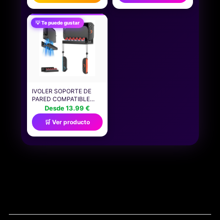
DE PERSONAJES DE LA
CARCASA
SERIE, ACCESORIOS
PROTECTORA, FUNDA
PARA CASA DE
PARA VIDEOJUEGOS,
💡 Te puede gustar
MUÑECAS, COLOR
FUNDA PARA CONSOLA,
ROSA, REGALO DE
ACCESORIOS,
JUEGOS
ALMACENAMIENTO,
CON LICENCIA OFICIAL
IVOLER SOPORTE DE
PARED COMPATIBLE
CON NINTENDO SWITCH
Desde 13.99 €
2 (2025), SOPORTE
🛒 Ver producto
METÁLICA CON 12
RANURAS PARA
CARTUCHOS Y 2
GANCHOS PARA JOY-
CON, ACCESORIOS
PARA CONSOLAS DE
JUEGOS
NAVEGACIÓN