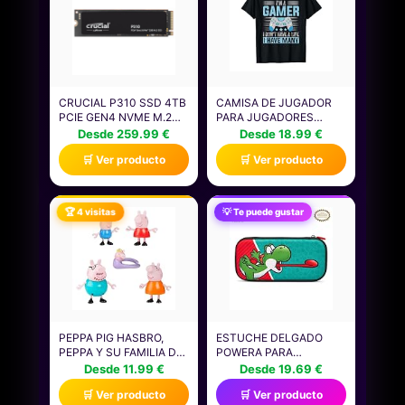
CRUCIAL P310 SSD 4TB
CAMISA DE JUGADOR
PCIE GEN4 NVME M.2
PARA JUGADORES
2280, DISCO INTERNO,
NIÑOS HOMBRES
Desde 259.99 €
Desde 18.99 €
HASTA 7.100 MB/S,
VIDEOJUEGOS JUEGOS
🛒 Ver producto
🛒 Ver producto
COMPATIBLE CON
CAMISETA
ORDENADOR PORTÁTIL
Y DE SOBREMESA &
CONSOLAS DE JUEGOS
🏆 4 visitas
💡 Te puede gustar
PORTÁTILES -
CT4000P310SSD801
PEPPA PIG HASBRO,
ESTUCHE DELGADO
PEPPA Y SU FAMILIA DE
POWERA PARA
CINCO, MUÑECOS PARA
NINTENDO SWITCH O
Desde 11.99 €
Desde 19.69 €
NIÑAS Y NIÑOS
NINTENDO SWITCH LITE
🛒 Ver producto
🛒 Ver producto
PEQUEÑOS, 5 FIGURAS
- MARIO: GO YOSHI,