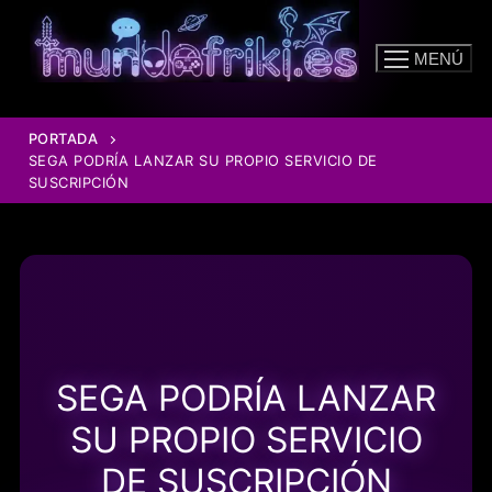
Ir
al
MENÚ
contenido
PORTADA
SEGA PODRÍA LANZAR SU PROPIO SERVICIO DE
SUSCRIPCIÓN
SEGA PODRÍA LANZAR
SU PROPIO SERVICIO
DE SUSCRIPCIÓN