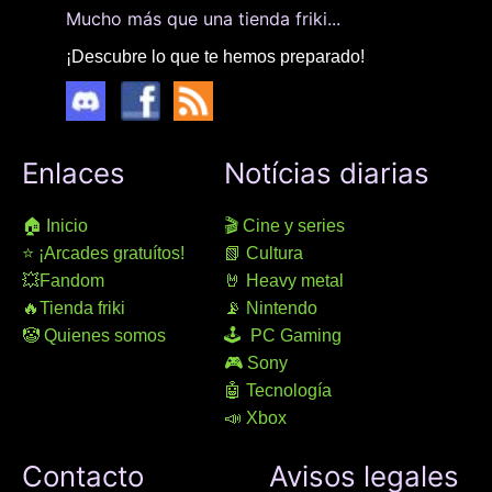
Mucho más que una tienda friki...
¡Descubre lo que te hemos preparado!
Enlaces
Notícias diarias
🏠 Inicio
🎬 Cine y series
⭐ ¡Arcades gratuítos!
📗 Cultura
💥Fandom
🤘 Heavy metal
🔥Tienda friki
📡 Nintendo
🤡 Quienes somos
🕹 PC Gaming
🎮 Sony
🤖 Tecnología
📣 Xbox
Contacto
Avisos legales