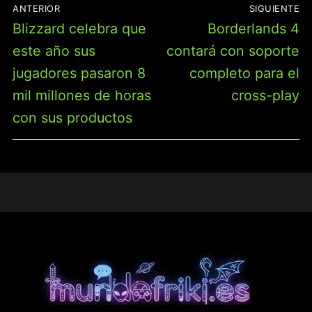
ANTERIOR
SIGUIENTE
DE
Entrada
Entrada
Blizzard celebra que
Borderlands 4
ENTRADAS
anterior:
siguiente:
este año sus
contará con soporte
jugadores pasaron 8
completo para el
mil millones de horas
cross-play
con sus productos