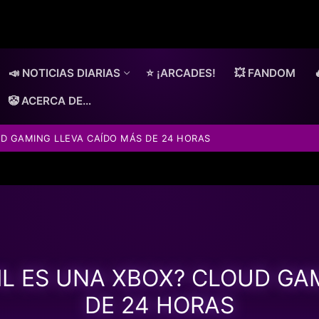
📣 NOTICIAS DIARIAS
⭐ ¡ARCADES!
💥 FANDOM
🤡 ACERCA DE…
D GAMING LLEVA CAÍDO MÁS DE 24 HORAS
L ES UNA XBOX? CLOUD GA
DE 24 HORAS