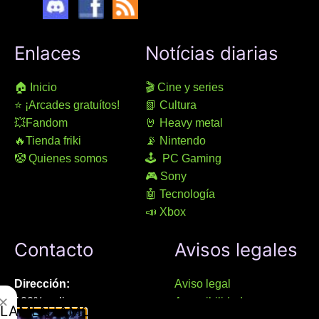
Enlaces
Notícias diarias
🏠 Inicio
🎬 Cine y series
⭐ ¡Arcades gratuítos!
📗 Cultura
💥Fandom
🤘 Heavy metal
🔥Tienda friki
📡 Nintendo
🤡 Quienes somos
🕹 PC Gaming
🎮 Sony
🤖 Tecnología
📣 Xbox
Contacto
Avisos legales
Dirección:
Aviso legal
✕
100% online
Accesibilidad
LAMENTAMOS