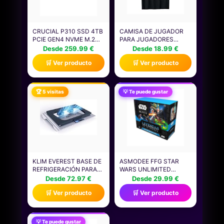
CRUCIAL P310 SSD 4TB
CAMISA DE JUGADOR
PCIE GEN4 NVME M.2
PARA JUGADORES
2280, DISCO INTERNO,
NIÑOS HOMBRES
Desde 259.99 €
Desde 18.99 €
HASTA 7.100 MB/S,
VIDEOJUEGOS JUEGOS
🛒 Ver producto
🛒 Ver producto
COMPATIBLE CON
CAMISETA
ORDENADOR PORTÁTIL
Y DE SOBREMESA &
CONSOLAS DE JUEGOS
🏆 5 visitas
💡 Te puede gustar
PORTÁTILES -
CT4000P310SSD801
KLIM EVEREST BASE DE
ASMODEE FFG STAR
REFRIGERACIÓN PARA
WARS UNLIMITED
PORTÁTILES - EVITA EL
JUEGO DE CARTAS
Desde 72.97 €
Desde 29.99 €
SOBRECALENTAMIENTO
COLECCIONABLES
🛒 Ver producto
🛒 Ver producto
Y PROTEGE TU
LEYENDAS DE LA
PORTÁTIL GAMING -14 A
FUERZA - CAJA DE
17" - 2 VENTILADORES
PRELANZAMIENTO -
TURBO DE 4300 RPM
CONTIENE 6 SOBRES - A
💡 Te puede gustar