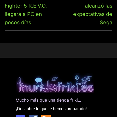
ENTRADAS
anterior:
siguiente:
Fighter 5 R.E.V.O.
alcanzó las
llegará a PC en
expectativas de
pocos días
Sega
Mucho más que una tienda friki...
¡Descubre lo que te hemos preparado!