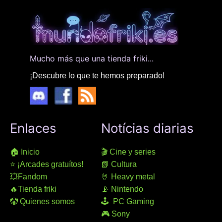
Mucho más que una tienda friki...
¡Descubre lo que te hemos preparado!
Enlaces
Notícias diarias
🏠 Inicio
🎬 Cine y series
⭐ ¡Arcades gratuítos!
📗 Cultura
💥Fandom
🤘 Heavy metal
🔥Tienda friki
📡 Nintendo
🤡 Quienes somos
🕹 PC Gaming
🎮 Sony