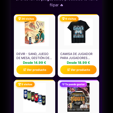
flipar 🔥
🏆 36 visitas
🏆 6 visitas
DEVIR - SAND, JUEGO
CAMISA DE JUGADOR
DE MESA, GESTIÓN DE
PARA JUGADORES
RECURSOS,
NIÑOS HOMBRES
Desde 14.99 €
Desde 18.99 €
ESTRATEGIA, CON
VIDEOJUEGOS JUEGOS
🛒 Ver producto
🛒 Ver producto
AMIGOS, EDAD +14
CAMISETA
(BGSANDML)
🏆 5 visitas
💡 Te puede gustar