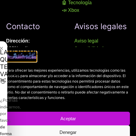
🤖 Tecnología
📣 Xbox
Contacto
Avisos legales
Dirección:
Aviso legal
✕
100% online
Accesibilidad
LAMENTAMOS
Manresa (08241), Barcelona
Devoluciones
QUE
Política de cookies
TE
Chat Whatsapp (solo texto):
Para ofrecer las mejores experiencias, utilizamos tecnologías como las
Política de privacidad
VAYAS
cookies para almacenar y/o acceder a la información del dispositivo. El
+34 689 800 662
👋
consentimiento para estas tecnologías nos permitirá procesar datos
como el comportamiento de navegación o identificadores únicos en este
Correo:
sitio. No dar el consentimiento o retirarlo puede afectar negativamente a
ciertas características y funciones.
contacto@mundofriki.es
¿Podrías
indicarnos,
por
Aceptar
favor,
de
Copyright © 2022-2026
Mundofriki.es
| Diseñado por
Roger
Denegar
forma