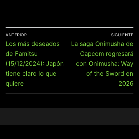
NAVEGACIÓN
ANTERIOR
SIGUIENTE
DE
Entrada
Entrada
Los más deseados
La saga Onimusha de
ENTRADAS
anterior:
siguiente:
de Famitsu
Capcom regresará
(15/12/2024): Japón
con Onimusha: Way
tiene claro lo que
of the Sword en
quiere
2026