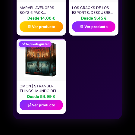
MARVEL AVENGERS
LOS CRACKS DE LOS
BOYS 6 PACK
ESPORTS: DESCUBRE
CALCETINES |
LOS SECRETOS DEL
Desde 14.00 €
Desde 9.45 €
CALCETINES DE
MUNDO DE LOS
🛒 Ver producto
🛒 Ver producto
PERSONAJES
VIDEOJUEGOS
ATLÉTICOS
PROFESIONALES: LOS
MULTICOLORES DE
MEJORES JUGADORES,
SUPERHÉROES PARA
LOS MEJORES
💡 Te puede gustar
NIÑOS | HULK CAPITÁN
TORNEOS, RÉCORDS
AMÉRICA IRON MAN
ÉPICOS (ROCA INFANTIL
THOR CALZADO
Y JUVENIL)
GRÁFICO | CÓMODO
JUEGO PARA NIÑOS
CMON | STRANGER
THINGS: MUNDO DEL
REVÉS | JUEGO DE
Desde 54.99 €
MESA DE ESTRATEGIA
🛒 Ver producto
COOPERATIVO BASADO
EN LA EXITOSA SERIE DE
NETFLIX| A PARTIR DE 12
AÑOS | DE 2 A 4
JUGADORES | 60
MINUTOS POR PARTIDA
| ESPAÑOL