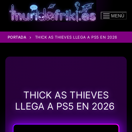
Ir
al
MENÚ
contenido
PORTADA
THICK AS THIEVES LLEGA A PS5 EN 2026
THICK AS THIEVES
LLEGA A PS5 EN 2026