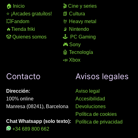
🏠 Inicio
🎬 Cine y series
⭐ ¡Arcades gratuítos!
📗 Cultura
💥Fandom
🤘 Heavy metal
🔥Tienda friki
📡 Nintendo
🤡 Quienes somos
🕹 PC Gaming
🎮 Sony
🤖 Tecnología
📣 Xbox
Contacto
Avisos legales
Dirección:
Aviso legal
100% online
Accesibilidad
Manresa (08241), Barcelona
Devoluciones
Política de cookies
Chat Whatsapp (solo texto):
Política de privacidad
+34 689 800 662