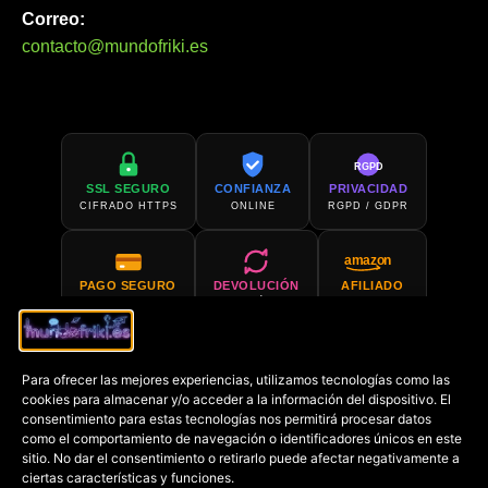
Correo:
contacto@mundofriki.es
RGPD
SSL SEGURO
CONFIANZA
PRIVACIDAD
CIFRADO HTTPS
ONLINE
RGPD / GDPR
amazon
PAGO SEGURO
DEVOLUCIÓN
AFILIADO
PCI COMPLIANT
30 DÍAS
AMAZON
Para ofrecer las mejores experiencias, utilizamos tecnologías como las
SOPORTE 24H
COMPRA EN
cookies para almacenar y/o acceder a la información del dispositivo. El
SIEMPRE DISPONIBLE
AMAZON
consentimiento para estas tecnologías nos permitirá procesar datos
como el comportamiento de navegación o identificadores únicos en este
sitio. No dar el consentimiento o retirarlo puede afectar negativamente a
€
ciertas características y funciones.
PRECIO MÍN.