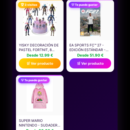
JUGADORES, PROMEDIO
🏆 3 visitas
💡 Te puede gustar
DE 20 MINUTOS,
JUEGOS FAMILIARES,
JUEGOS DE FIESTA
YISKY DECORACIÓN DE
EA SPORTS FC™ 27 -
PASTEL FORTNIT, 8
EDICIÓN ESTÁNDAR -
PIEZAS FORTNIT
NINTENDO
Desde 12.99 €
Desde 51.90 €
CUPCAKE TOPPERS,
SWITCH|CARTUCHO
🛒 Ver producto
🛒 Ver producto
DECORACIÓN PARA
FÍSICO | VIDEOJUEGOS |
TARTAS PARA
CASTELLANO
VIDEOJUEGOS,
DECORACIÓN PARA
💡 Te puede gustar
TARTAS FORTNIT,
FORTNIT FIGURA DE
ACCIÓN, PARA FIESTA
TEMÁTICA
SUPER MARIO
NINTENDO - SUDADERA
CON CAPUCHA PARA