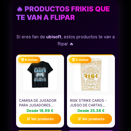
🔥 PRODUCTOS FRIKIS QUE
TE VAN A FLIPAR
Si eres fan de
ubisoft
, estos productos te van a
flipar 🔥
🏆 6 visitas
🏆 3 visitas
CAMISA DE JUGADOR
RISK STRIKE CARDS -
PARA JUGADORES
JUEGO DE CARTAS
NIÑOS HOMBRES
PARA MAYORES DE 10
Desde 18.99 €
Desde 25.38 €
VIDEOJUEGOS JUEGOS
AÑOS Y DADOS, JUEGO
🛒 Ver producto
🛒 Ver producto
CAMISETA
DE CARTAS DE
ESTRATEGIA DE JUEGO
RÁPIDO PARA 2-5