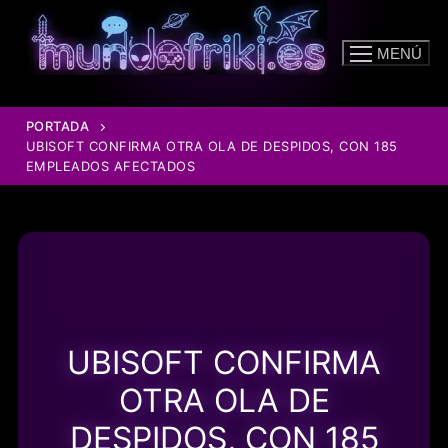
Ir
al
MENÚ
contenido
PORTADA
UBISOFT CONFIRMA OTRA OLA DE DESPIDOS, CON 185
EMPLEADOS AFECTADOS
UBISOFT CONFIRMA
OTRA OLA DE
DESPIDOS, CON 185