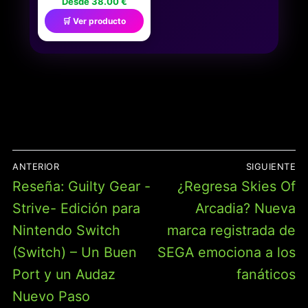
Desde 38.00 €
NIÑAS | SUDADERA
🛒 Ver producto
ROSA CON CAPUCHA
PARA NIÑOS CON
GRÁFICOS DEL
PERSONAJE DE LA
PRINCESA PEACH |
ROPA DE ESTAR POR
CASA PARA
VIDEOJUEGOS CON
FORRO SHERPA
NAVEGACIÓN
ANTERIOR
SIGUIENTE
DE
Entrada
Entrada
Reseña: Guilty Gear -
¿Regresa Skies Of
ENTRADAS
anterior:
siguiente:
Strive- Edición para
Arcadia? Nueva
Nintendo Switch
marca registrada de
(Switch) – Un Buen
SEGA emociona a los
Port y un Audaz
fanáticos
Nuevo Paso