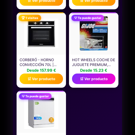
🛒 Ver producto
🛒 Ver producto
SOIC8 SOP8 CLIP DE
CONTROL INTUITIVO, 3
PRUEBA + 1,8 V
NIVELES DE TOSTADO Y
CONVERTIDORES +
PESO, TEMPORIZADOR,
QUEMADORES DE SOP8
FUNCIÓN MANTENER
🏆 1 visitas
💡 Te puede gustar
A DIP8 ADECUADO PARA
CALIENTE, INCLUYE
EEPROM 25CXX / 24CXX
LIBRO DE RECETAS,
+
OW210130
CORBERÓ - HORNO
HOT WHEELS COCHE DE
CONVECCIÓN 70L |
JUGUETE PREMIUM,
CCHM603X | 60X60X58
CAMIÓN O FURGONETA,
Desde 157.99 €
Desde 15.23 €
CM |CONVENCIONAL
RÉPLICA FUNDIDA A
🛒 Ver producto
🛒 Ver producto
CON 4 PROGRAMAS |
ESCALA 1:64 DE
LUZ INTERIOR |
PELÍCULAS
LIMPIEZA HIDRÓLISIS |
POPULARES,
PUERTA DOBLE CRISTAL
PROGRAMAS DE
💡 Te puede gustar
| 2100W | NEGRO PERFIL
TELEVISIÓN O
INOX
VIDEOJUEGOS (LOS
ESTILOS PUEDEN
VARIAR)