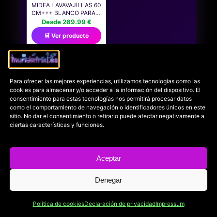
MIDEA LAVAVAJILLAS 60
CM+++ BLANCO PARA
14 SERVICIOS -
Desde 269.99 €
LAVAPLATOS LIBRE
🛒 Ver producto
INSTALACIÓN -
COMPACTO CON 10
PROGRAMAS DE
LAVADO INTEGRABLE -
FILTRO ANTIBACTERIAS
Y PROGRAMACIÓN
Para ofrecer las mejores experiencias, utilizamos tecnologías como las
HORARIA NUEVO
cookies para almacenar y/o acceder a la información del dispositivo. El
MODELO
consentimiento para estas tecnologías nos permitirá procesar datos
como el comportamiento de navegación o identificadores únicos en este
sitio. No dar el consentimiento o retirarlo puede afectar negativamente a
ciertas características y funciones.
NAVEGACIÓN
ANTERIOR
SIGUIENTE
DE
Entrada
Entrada
Genshin Impact –
Trails in the Sky 1st
ENTRADAS
Aceptar
anterior:
siguiente:
Primavera
Chapter tendrá
Denegar
auspiciosa. Consigue
formato físico y
GRATIS una skin
anuncia a qué
Política de cookies
Declaración de privacidad
Impressum
exclusiva de
idiomas será