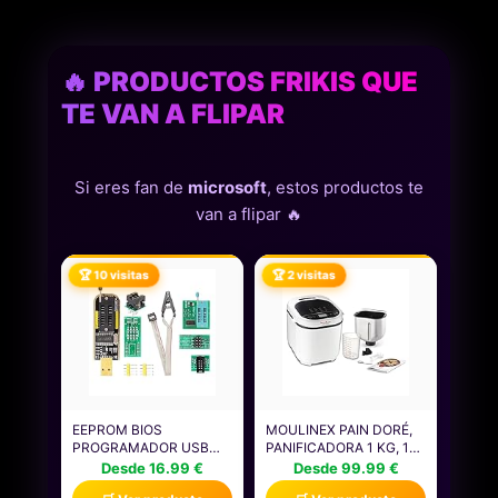
🔥 PRODUCTOS FRIKIS QUE
TE VAN A FLIPAR
Si eres fan de
microsoft
, estos productos te
van a flipar 🔥
🏆 10 visitas
🏆 2 visitas
EEPROM BIOS
MOULINEX PAIN DORÉ,
PROGRAMADOR USB
PANIFICADORA 1 KG, 12
FLASH BINGHE CH341B
PROGRAMAS
Desde 16.99 €
Desde 99.99 €
PROGRAMADOR +
AUTOMÁTICOS, PANEL