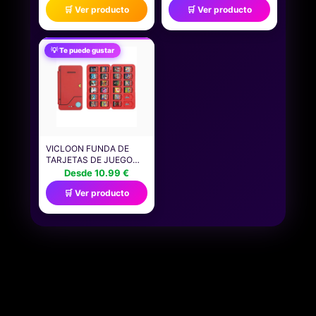
🛒 Ver producto
🛒 Ver producto
CAMISETA
SPORT/SWITCH
JOYCON, REGALO DE
NAVIDAD SET DE
JUEGOS FAMILIARES
💡 Te puede gustar
CON MANGO JOYCON
ORGANIZADOR
COMPATIBLE CON
SWITCH 2 2025
VICLOON FUNDA DE
TARJETAS DE JUEGO
COMPATIBLE CON
Desde 10.99 €
NINTENDO SWITCH CON
🛒 Ver producto
24 RANURAS TARJETAS
DE JUEGO,
IMPERMEABLE
RESISTENTE A GOLPES
ESTUCHE DE
ALMACENAMIENTO DE
JUEGOS COMPATIBLE
CON NINTENDO SWITCH