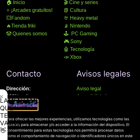
🏠 Inicio
🎬 Cine y series
⭐ ¡Arcades gratuítos!
📗 Cultura
💥Fandom
🤘 Heavy metal
🔥Tienda friki
📡 Nintendo
🤡 Quienes somos
🕹 PC Gaming
🎮 Sony
🤖 Tecnología
📣 Xbox
Contacto
Avisos legales
Dirección:
Aviso legal
✕
100% online
Accesibilidad
LAMENTAMOS
Manresa (08241), Barcelona
Devoluciones
QUE
Política de cookies
TE
Chat Whatsapp (solo texto):
Para ofrecer las mejores experiencias, utilizamos tecnologías como las
Política de privacidad
VAYAS
cookies para almacenar y/o acceder a la información del dispositivo. El
+34 689 800 662
👋
consentimiento para estas tecnologías nos permitirá procesar datos
como el comportamiento de navegación o identificadores únicos en este