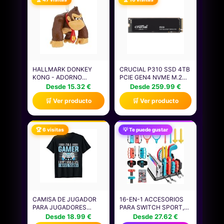
HALLMARK DONKEY
CRUCIAL P310 SSD 4TB
KONG - ADORNO
PCIE GEN4 NVME M.2
COLGANTE PARA ÁRBOL
2280, DISCO INTERNO,
Desde 15.32 €
Desde 259.99 €
DE NINTENDO, ADORNO
HASTA 7.100 MB/S,
🛒 Ver producto
🛒 Ver producto
COLGANTE DE RESINA,
COMPATIBLE CON
ADORNO COLGANTE DE
ORDENADOR PORTÁTIL
NAVIDAD, REGALOS
Y DE SOBREMESA &
PARA NAVIDAD
CONSOLAS DE JUEGOS
🏆 6 visitas
💡 Te puede gustar
PORTÁTILES -
CT4000P310SSD801
CAMISA DE JUGADOR
16-EN-1 ACCESORIOS
PARA JUGADORES
PARA SWITCH SPORT,
NIÑOS HOMBRES
ACCESORIOS PARA
Desde 18.99 €
Desde 27.62 €
VIDEOJUEGOS JUEGOS
NINTENDO SWITCH