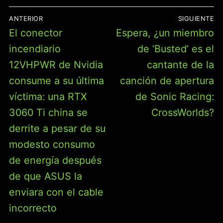
NAVEGACIÓN
ANTERIOR
SIGUIENTE
DE
Entrada
Entrada
El conector
Espera, ¿un miembro
ENTRADAS
anterior:
siguiente:
incendiario
de ‘Busted’ es el
12VHPWR de Nvidia
cantante de la
consume a su última
canción de apertura
víctima: una RTX
de Sonic Racing:
3060 Ti china se
CrossWorlds?
derrite a pesar de su
modesto consumo
de energía después
de que ASUS la
enviara con el cable
incorrecto