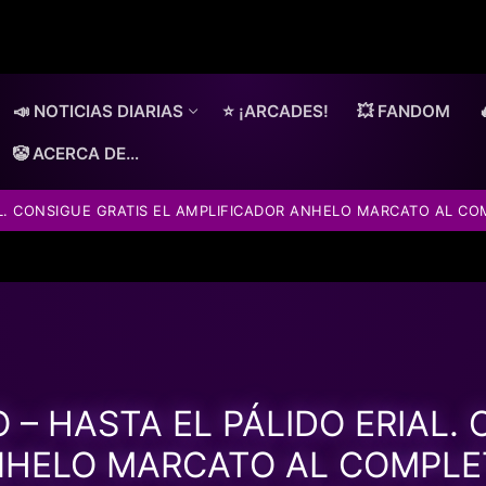
📣 NOTICIAS DIARIAS
⭐ ¡ARCADES!
💥 FANDOM
🤡 ACERCA DE…
AL. CONSIGUE GRATIS EL AMPLIFICADOR ANHELO MARCATO AL C
 – HASTA EL PÁLIDO ERIAL. 
NHELO MARCATO AL COMPLET