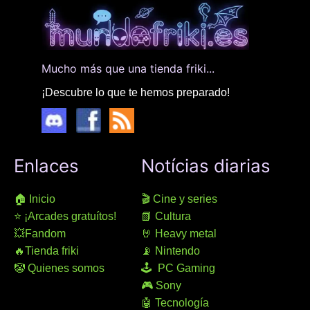
Mucho más que una tienda friki...
¡Descubre lo que te hemos preparado!
Enlaces
Notícias diarias
🏠 Inicio
🎬 Cine y series
⭐ ¡Arcades gratuítos!
📗 Cultura
💥Fandom
🤘 Heavy metal
🔥Tienda friki
📡 Nintendo
🤡 Quienes somos
🕹 PC Gaming
🎮 Sony
🤖 Tecnología