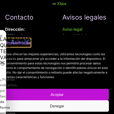
📣 Xbox
Contacto
Avisos legales
Dirección:
Aviso legal
✕
100% online
Accesibilidad
LAMENTAMOS
Manresa (08241), Barcelona
Devoluciones
QUE
Política de cookies
TE
Chat Whatsapp (solo texto):
Para ofrecer las mejores experiencias, utilizamos tecnologías como las
Política de privacidad
VAYAS
cookies para almacenar y/o acceder a la información del dispositivo. El
+34 689 800 662
👋
consentimiento para estas tecnologías nos permitirá procesar datos
como el comportamiento de navegación o identificadores únicos en este
sitio. No dar el consentimiento o retirarlo puede afectar negativamente a
Correo:
ciertas características y funciones.
contacto@mundofriki.es
¿Podrías
indicarnos,
por
Aceptar
favor,
de
Denegar
Copyright © 2022-2026
Mundofriki.es
| Diseñado por
Roger
forma
Casadejús Pérez
anónima