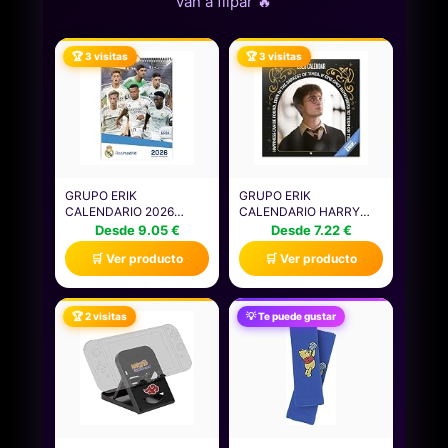
van a flipar 🔥
🏆 3 visitas
🏆 3 visitas
GRUPO ERIK
GRUPO ERIK
CALENDARIO 2026
CALENDARIO HARRY
PARED GRANDE REAL
POTTER 2026 PARED,
Desde 9.05 €
Desde 7.22 €
MADRID - ALMANAQUE
PELÍCULAS -
🛒 Ver producto
🛒 Ver producto
PARED 2026 :
ALMANAQUE PARED
PLANIFICADOR
2026 : PLANIFICADOR
MENSUAL A3 : CON
MENSUAL CON ESPACIO
ILUSTRACIONES A
PARA ANOTAR,
🏆 2 visitas
💡 Te puede gustar
TODO COLOR Y FÁCIL
ILUSTRACIONES Y FÁCIL
DE COLGAR | REAL
DE COLGAR (30X30CM)
MADRID NIÑO REGALOS