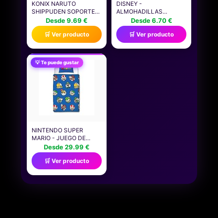
KONIX NARUTO
DISNEY -
SHIPPUDEN SOPORTE
ALMOHADILLAS
PARA NINTENDO
PROTECTORAS PARA
Desde 9.69 €
Desde 6.70 €
SWITCH, SWITCH 2,
CINTURÓN DE
🛒 Ver producto
🛒 Ver producto
SMARTPHONES Y
SEGURIDAD, DISEÑO
TABLETAS - POSICIÓN
DIBUJOS ANIMADOS.
AJUSTABLE - DISEÑO
NO SOLO PARA EL
AKATSUKI - NEGRO Y
CINTURÓN DE
💡 Te puede gustar
ROJO
SEGURIDAD, SINO
TAMBIÉN PARA EL
CINTURÓN DE
MOCHILAS, MALETAS,
BOLSAS DE
MENSAJERO.
NINTENDO SUPER
MARIO - JUEGO DE
FUNDA DE EDREDÓN
Desde 29.99 €
OFICIAL PARA CAMA
🛒 Ver producto
INDIVIDUAL, DISEÑO
CONTINUO, FUNDA DE
CAMA REVERSIBLE
AZUL DE 2 CARAS,
PRODUCTO OFICIAL,
INCLUYE FUNDA DE
ALMOHADA A JUEGO