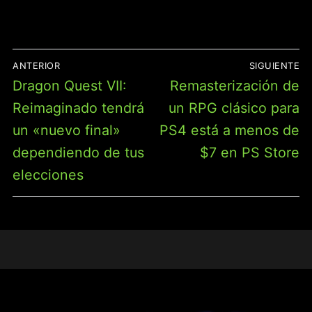
NAVEGACIÓN
ANTERIOR
SIGUIENTE
DE
Entrada
Entrada
Dragon Quest VII:
Remasterización de
ENTRADAS
anterior:
siguiente:
Reimaginado tendrá
un RPG clásico para
un «nuevo final»
PS4 está a menos de
dependiendo de tus
$7 en PS Store
elecciones