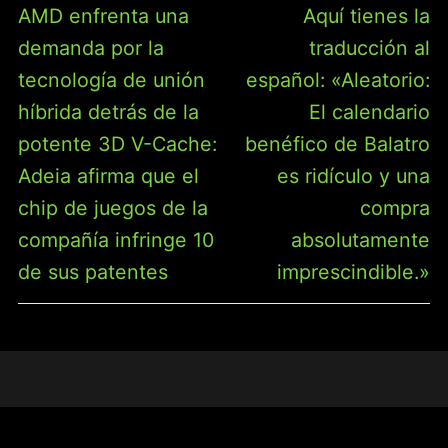
DE
Entrada
Entrada
AMD enfrenta una
Aquí tienes la
ENTRADAS
anterior:
siguiente:
demanda por la
traducción al
tecnología de unión
español: «Aleatorio:
híbrida detrás de la
El calendario
potente 3D V-Cache:
benéfico de Balatro
Adeia afirma que el
es ridículo y una
chip de juegos de la
compra
compañía infringe 10
absolutamente
de sus patentes
imprescindible.»