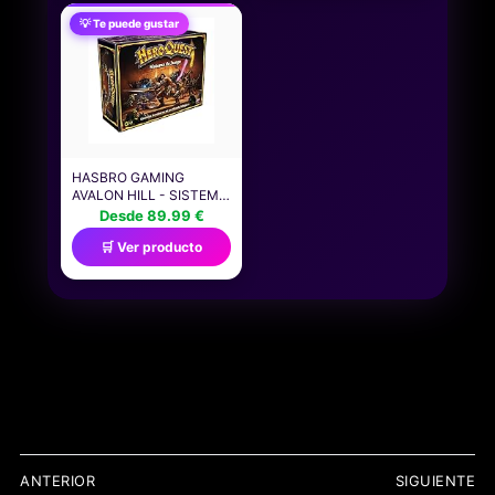
SUPERHÉROES PARA
6+)
💡 Te puede gustar
NIÑOS | HULK CAPITÁN
AMÉRICA IRON MAN
THOR CALZADO
GRÁFICO | CÓMODO
JUEGO PARA NIÑOS
HASBRO GAMING
AVALON HILL - SISTEMA
DE JUEGO HEROQUEST
Desde 89.99 €
- JUEGO DE AVENTURAS
🛒 Ver producto
EN MAZMORRAS PARA 2
A 5 JUGADORES A
PARTIR DE 14 AÑOS
NAVEGACIÓN
ANTERIOR
SIGUIENTE