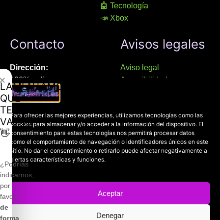
🤖 Tecnología
📣 Xbox
Contacto
Avisos legales
Dirección:
Aviso legal
✕
100% online
Accesibilidad
LAMENTAMOS
Manresa (08241), Barcelona
Devoluciones
QUE
Política de cookies
TE
Chat Whatsapp (solo texto):
Para ofrecer las mejores experiencias, utilizamos tecnologías como las
Política de privacidad
VAYAS
cookies para almacenar y/o acceder a la información del dispositivo. El
+34 689 800 662
👋
consentimiento para estas tecnologías nos permitirá procesar datos
como el comportamiento de navegación o identificadores únicos en este
Correo:
sitio. No dar el consentimiento o retirarlo puede afectar negativamente a
ciertas características y funciones.
contacto@mundofriki.es
¿Podrías
indicarnos,
por
Aceptar
favor,
de
Denegar
Copyright © 2022-2026
Mundofriki.es
| Diseñado por
Roger
forma