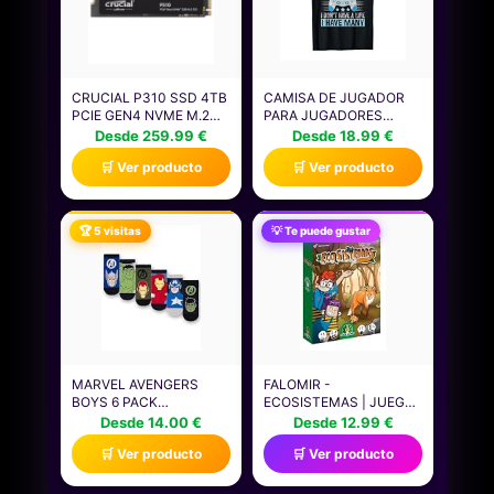
CRUCIAL P310 SSD 4TB
CAMISA DE JUGADOR
PCIE GEN4 NVME M.2
PARA JUGADORES
2280, DISCO INTERNO,
NIÑOS HOMBRES
Desde 259.99 €
Desde 18.99 €
HASTA 7.100 MB/S,
VIDEOJUEGOS JUEGOS
🛒 Ver producto
🛒 Ver producto
COMPATIBLE CON
CAMISETA
ORDENADOR PORTÁTIL
Y DE SOBREMESA &
CONSOLAS DE JUEGOS
🏆 5 visitas
💡 Te puede gustar
PORTÁTILES -
CT4000P310SSD801
MARVEL AVENGERS
FALOMIR -
BOYS 6 PACK
ECOSISTEMAS | JUEGO
CALCETINES |
EDUCATIVO SOBRE
Desde 14.00 €
Desde 12.99 €
CALCETINES DE
ECOSISTEMAS Y
🛒 Ver producto
🛒 Ver producto
PERSONAJES
CADENAS
ATLÉTICOS
ALIMENTARIAS | DE 2 A
MULTICOLORES DE
4 JUGADORES (EDAD