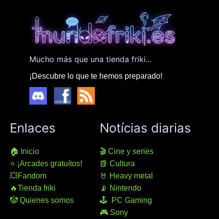
Mucho más que una tienda friki...
¡Descubre lo que te hemos preparado!
Enlaces
Notícias diarias
🏠 Inicio
🎬 Cine y series
⭐ ¡Arcades gratuítos!
📗 Cultura
💥Fandom
🤘 Heavy metal
🔥Tienda friki
📡 Nintendo
🤡 Quienes somos
🕹 PC Gaming
🎮 Sony