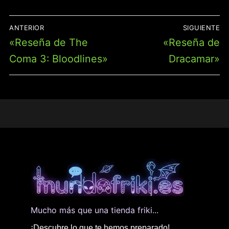
NAVEGACIÓN
ANTERIOR
SIGUIENTE
DE
Entrada
Entrada
«Reseña de The
«Reseña de
ENTRADAS
anterior:
siguiente:
Coma 3: Bloodlines»
Dracamar»
Mucho más que una tienda friki...
¡Descubre lo que te hemos preparado!