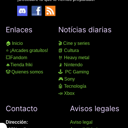
Enlaces
Notícias diarias
🏠 Inicio
🎬 Cine y series
⭐ ¡Arcades gratuítos!
📗 Cultura
💥Fandom
🤘 Heavy metal
🔥Tienda friki
📡 Nintendo
🤡 Quienes somos
🕹 PC Gaming
🎮 Sony
🤖 Tecnología
📣 Xbox
Contacto
Avisos legales
Dirección:
Aviso legal