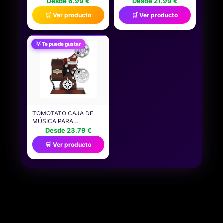
Desde 6.99 €
Desde 21.99 €
DE CINE, SERVILLETAS
PLÁSTICO LIGERO Y
🛒 Ver producto
🛒 Ver producto
DE CINE PARA
CÓMODO DISEÑO
DECORACIÓN DE
VERSÁTIL PARA
FIESTAS SERVILLETAS
PELÍCULAS Y JUEGOS
CUADRADAS TEMÁTICA
EN CASA
💡 Te puede gustar
DE PELÍCULAS PARA
CUMPLEAÑOS
TOMOTATO CAJA DE
MÚSICA PARA
PROYECTOR DE
Desde 23.79 €
PELÍCULAS, CAJA DE
🛒 Ver producto
MÚSICA DE CUERDA
ARTESANAL ANTIGUA
VINTAGE DECORACIÓN
DE CAJA DE MÚSICA
CLÁSICA RETRO PARA
CINE, HABITACIÓN,
OFICINA