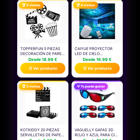
🏆 4 visitas
🏆 4 visitas
TOPPERFUN 5 PIEZAS
CAIYUE PROYECTOR
DECORACIÓN DE PARED
LED DE CIELO
DE CINE EN CASA DE
ESTRELLADO,
Desde 18.99 €
Desde 16.99 €
METAL, LETREROS DE
PROYECTOR DE
🛒 Ver producto
🛒 Ver producto
PELÍCULA VINTAGE
GALAXIAS, PROYECTOR
PARA SALA
DE LUZ NOCTURNA,
MULTIMEDIA,
VELOCIDAD Y BRILLO
DECORACIÓN TEMÁTICA
AJUSTABLES, PARA
🏆 2 visitas
💡 Te puede gustar
PARA HABITACIONES Y
ADULTOS, DORMITORIO,
FIESTAS
CINE EN CASA,
DECORACIÓN DE
HABITACIONES.
KOTKIDDY 20 PIEZAS
VAGUELLY GAFAS 3D
SERVILLETAS DE PAPEL
ROJO Y AZUL PARA CINE
DESECHABLES NOCHE
Y PROYECTOR