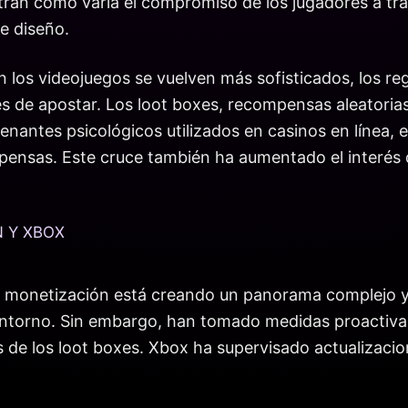
ran cómo varía el compromiso de los jugadores a tr
de diseño.
n los videojuegos se vuelven más sofisticados, los 
s de apostar. Los loot boxes, recompensas aleatori
antes psicológicos utilizados en casinos en línea, e
mpensas. Este cruce también ha aumentado el interés 
N Y XBOX
bre monetización está creando un panorama complejo
ntorno. Sin embargo, han tomado medidas proactivas.
es de los loot boxes. Xbox ha supervisado actualizaci