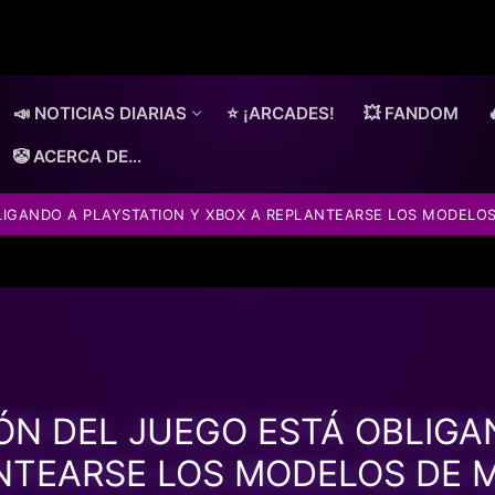
📣 NOTICIAS DIARIAS
⭐ ¡ARCADES!
💥 FANDOM
🤡 ACERCA DE…
IGANDO A PLAYSTATION Y XBOX A REPLANTEARSE LOS MODELO
N DEL JUEGO ESTÁ OBLIGA
NTEARSE LOS MODELOS DE 