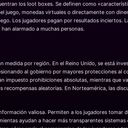
cuentran los loot boxes. Se definen como «caracterís
 del juego, monedas virtuales o directamente con dine
ego. Los jugadores pagan por resultados inciertos. La
en han alarmado a muchas personas.
n medida por región. En el Reino Unido, se está inves
sionando al gobierno por mayores protecciones al c
han impuesto prohibiciones absolutas, mientras que v
as recompensas aleatorias. En Norteamérica, las discu
información valiosa. Permiten a los jugadores tomar
ramientas ayudan a hacer más transparentes sistemas