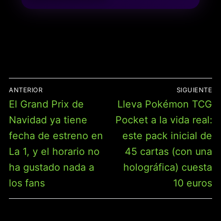
LOS PERSONAJES
FAVORITOS, AJUSTE
PIEZAS, PARA ADULTOS
Y NIÑOS A PARTIR DE 12
AÑOS
NAVEGACIÓN
ANTERIOR
SIGUIENTE
DE
Entrada
Entrada
El Grand Prix de
Lleva Pokémon TCG
ENTRADAS
anterior:
siguiente:
Navidad ya tiene
Pocket a la vida real:
fecha de estreno en
este pack inicial de
La 1, y el horario no
45 cartas (con una
ha gustado nada a
holográfica) cuesta
los fans
10 euros