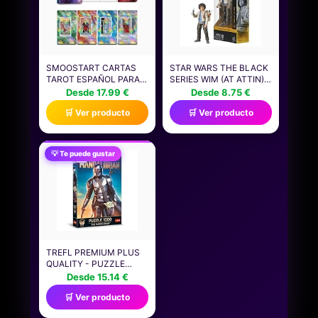
SMOOSTART CARTAS
STAR WARS THE BLACK
TAROT ESPAÑOL PARA
SERIES WIM (AT ATTIN),
PRINCIPIANTES CON
STAR WARS: SKELETON
Desde 17.99 €
Desde 8.75 €
EXPLICACIÓN,
CREW FIGURA DE 15 CM
🛒 Ver producto
🛒 Ver producto
HOLOGRÁFICO TAROT
CON GUÍA PARA
PRINCIPIANTES,
PALABRAS CLAVE,
💡 Te puede gustar
ELEMENTO, PLANETA,
ZODIACO, CHAKRA,
NUMEROLOGÍA, SÍ O NO
TREFL PREMIUM PLUS
QUALITY - PUZZLE
STAR WARS THE
Desde 15.14 €
MANDALORIAN - 1000
🛒 Ver producto
PIEZAS, SERIE DE
ROMPECABEZAS CON