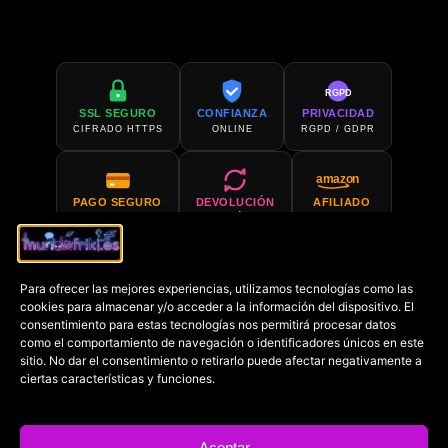
RGPD
SSL SEGURO
CONFIANZA
PRIVACIDAD
CIFRADO HTTPS
ONLINE
RGPD / GDPR
amazon
PAGO SEGURO
DEVOLUCIÓN
AFILIADO
PCI COMPLIANT
30 DÍAS
AMAZON
Para ofrecer las mejores experiencias, utilizamos tecnologías como las
SOPORTE 24H
COMPRA EN
cookies para almacenar y/o acceder a la información del dispositivo. El
SIEMPRE DISPONIBLE
AMAZON
consentimiento para estas tecnologías nos permitirá procesar datos
como el comportamiento de navegación o identificadores únicos en este
sitio. No dar el consentimiento o retirarlo puede afectar negativamente a
€
ciertas características y funciones.
PRECIO MÍN.
GARANTIZADO
Aceptar