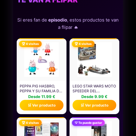
Si eres fan de
episodio
, estos productos te van
a flipar 🔥
🏆 4 visitas
🏆 4 visitas
PEPPA PIG HASBRO,
LEGO STAR WARS MOTO
PEPPA Y SU FAMILIA DE
SPEEDER DEL
CINCO, MUÑECOS PARA
MANDALORIANO Y
Desde 11.99 €
Desde 9.99 €
NIÑAS Y NIÑOS
GROGU - MOTO DE
🛒 Ver producto
🛒 Ver producto
PEQUEÑOS, 5 FIGURAS
JUGUETE CON
DE PERSONAJES DE LA
MINIFIGURA DE DIN
SERIE, ACCESORIOS
DJARIN CON BLÁSTER -
PARA CASA DE
REGALO PARA NIÑOS DE
🏆 4 visitas
💡 Te puede gustar
MUÑECAS, COLOR
6+ AÑOS Y FANS -
ROSA, REGALO DE
75436
JUEGOS