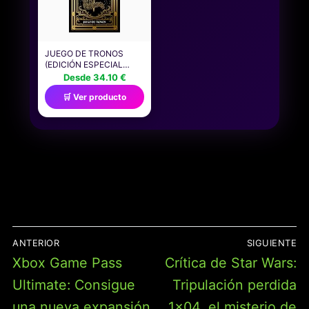
JUEGO DE TRONOS
(EDICIÓN ESPECIAL
ILUSTRADA) (ÉXITOS)
Desde 34.10 €
🛒 Ver producto
NAVEGACIÓN
ANTERIOR
SIGUIENTE
DE
Entrada
Entrada
Xbox Game Pass
Crítica de Star Wars:
ENTRADAS
anterior:
siguiente:
Ultimate: Consigue
Tripulación perdida
una nueva expansión
1×04, el misterio de