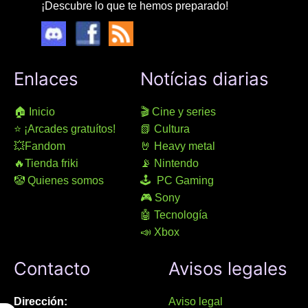
¡Descubre lo que te hemos preparado!
Enlaces
Notícias diarias
🏠 Inicio
🎬 Cine y series
⭐ ¡Arcades gratuítos!
📗 Cultura
💥Fandom
🤘 Heavy metal
🔥Tienda friki
📡 Nintendo
🤡 Quienes somos
🕹 PC Gaming
🎮 Sony
🤖 Tecnología
📣 Xbox
Contacto
Avisos legales
Dirección:
Aviso legal