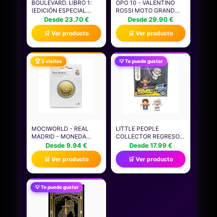
BOULEVARD. LIBRO 1:
OPO 10 - VALENTINO
(EDICIÓN ESPECIAL
ROSSI MOTO GRAND
ILUSTRADA) (WATTPAD)
PRIX SEPANG CASCO
Desde 23.70 €
Desde 29.90 €
ESCALA 1/5
🛒 Ver producto
🛒 Ver producto
TEMPORADA 2005
COMPATIBLE CON
YAMAHA YZR-M1 -
CR018
🏆 3 visitas
💡 Te puede gustar
MOCIWORLD - REAL
LITTLE PEOPLE
MADRID - MONEDA
COLLECTOR REGRESO
EDICIÓN ESPECIAL
AL FUTURO CONJUNTO
Desde 9.94 €
Desde 17.99 €
ESCUDO Y ESTADIO
DE EDICIÓN ESPECIAL
🛒 Ver producto
🛒 Ver producto
SANTIAGO BERNABEU -
PARA ADULTOS Y FANS,
COLECCIONABLE -
INCLUYE 2 FIGURAS Y
DORADA - PRODUCTO
UNA CAJA DECORATIVA,
OFICIAL
JFD74
💡 Te puede gustar