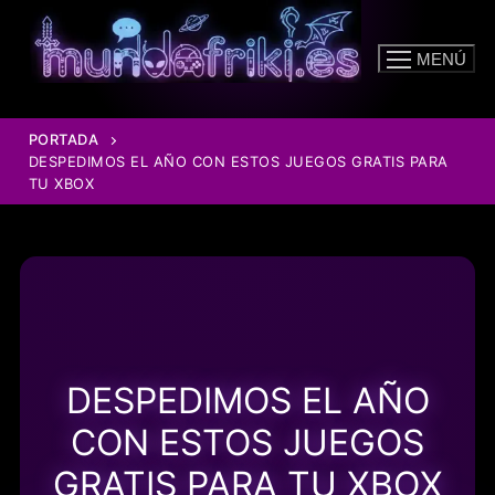
Ir
al
MENÚ
contenido
PORTADA
DESPEDIMOS EL AÑO CON ESTOS JUEGOS GRATIS PARA
TU XBOX
DESPEDIMOS EL AÑO
CON ESTOS JUEGOS
GRATIS PARA TU XBOX