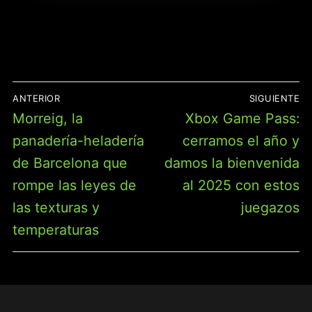
JUEGOS FAMILIARES,
JUEGOS DE FIESTA
NAVEGACIÓN
ANTERIOR
SIGUIENTE
DE
Entrada
Entrada
Morreig, la
Xbox Game Pass:
ENTRADAS
anterior:
siguiente:
panadería-heladería
cerramos el año y
de Barcelona que
damos la bienvenida
rompe las leyes de
al 2025 con estos
las texturas y
juegazos
temperaturas