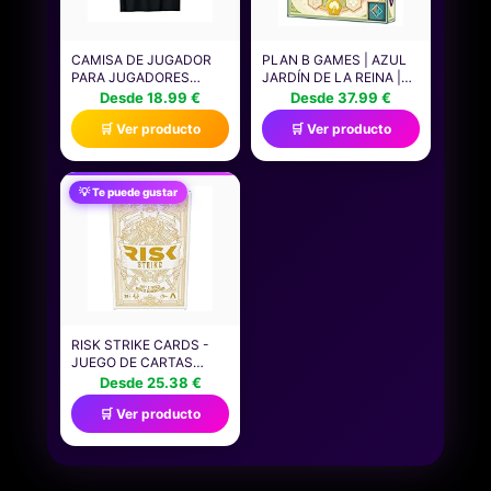
CAMISA DE JUGADOR
PLAN B GAMES | AZUL
PARA JUGADORES
JARDÍN DE LA REINA |
NIÑOS HOMBRES
JUEGO DE MESA DE
Desde 18.99 €
Desde 37.99 €
VIDEOJUEGOS JUEGOS
COLOCACCIÓN DE
🛒 Ver producto
🛒 Ver producto
CAMISETA
LOSETAS Y ESTRATEGIA
PARA ADULTOS Y
FAMILIAS | A PARTIR DE
10 AÑOS | DE 2 A 4
💡 Te puede gustar
JUGADORES | 45-60
MINUTOS POR PARTIDA
| ESPAÑOL
RISK STRIKE CARDS -
JUEGO DE CARTAS
PARA MAYORES DE 10
Desde 25.38 €
AÑOS Y DADOS, JUEGO
🛒 Ver producto
DE CARTAS DE
ESTRATEGIA DE JUEGO
RÁPIDO PARA 2-5
JUGADORES, PROMEDIO
DE 20 MINUTOS,