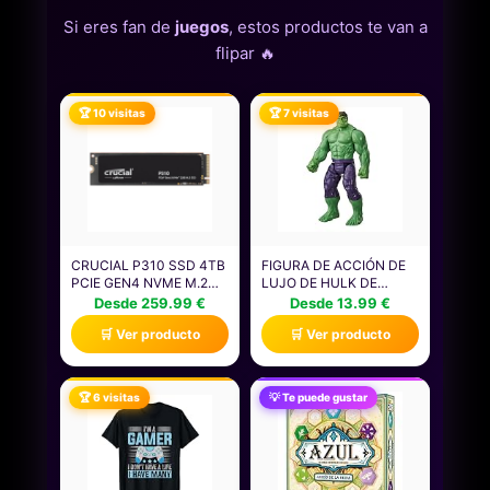
Si eres fan de
juegos
, estos productos te van a
flipar 🔥
🏆 10 visitas
🏆 7 visitas
CRUCIAL P310 SSD 4TB
FIGURA DE ACCIÓN DE
PCIE GEN4 NVME M.2
LUJO DE HULK DE
2280, DISCO INTERNO,
MARVEL AVENGERS
Desde 259.99 €
Desde 13.99 €
HASTA 7.100 MB/S,
TITAN HERO SERIES
🛒 Ver producto
🛒 Ver producto
COMPATIBLE CON
BLAST GEAR, JUGUETE
ORDENADOR PORTÁTIL
DE SUPERHÉROE PARA
Y DE SOBREMESA &
EL JUEGO DE ROL DE 30
CONSOLAS DE JUEGOS
CM, NIÑOS DE 4 AÑOS O
🏆 6 visitas
💡 Te puede gustar
PORTÁTILES -
MÁS
CT4000P310SSD801