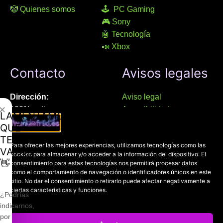
🤡 Quienes somos
🕹 PC Gaming
🎮 Sony
🤖 Tecnología
📣 Xbox
Contacto
Avisos legales
Dirección:
Aviso legal
✕
100% online
Accesibilidad
LAMENTAMOS
Manresa (08241), Barcelona
Devoluciones
QUE
Política de cookies
TE
Chat Whatsapp (solo texto):
Para ofrecer las mejores experiencias, utilizamos tecnologías como las
Política de privacidad
VAYAS
cookies para almacenar y/o acceder a la información del dispositivo. El
+34 689 800 662
👋
consentimiento para estas tecnologías nos permitirá procesar datos
como el comportamiento de navegación o identificadores únicos en este
sitio. No dar el consentimiento o retirarlo puede afectar negativamente a
Correo:
ciertas características y funciones.
contacto@mundofriki.es
¿Podrías
indicarnos,
por