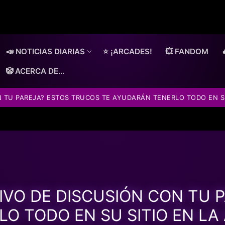
📣 NOTICIAS DIARIAS
⭐ ¡ARCADES!
💥 FANDOM
🤡 ACERCA DE…
N TU PAREJA? ESTOS TRUCOS TE AYUDARÁN TENERLO TODO EN S
IVO DE DISCUSIÓN CON TU 
O TODO EN SU SITIO EN L