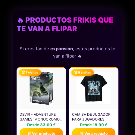
🔥 PRODUCTOS FRIKIS QUE
TE VAN A FLIPAR
Si eres fan de
expansión
, estos productos te
van a flipar 🔥
🏆 7 visitas
🏆 6 visitas
DEVIR - ADVENTURE
CAMISA DE JUGADOR
GAMES: MONOCROMO
PARA JUGADORES
S.A., JUEGO DE MESA,
NIÑOS HOMBRES
Desde 33.00 €
Desde 18.99 €
JUEGO DE MESA DE
VIDEOJUEGOS JUEGOS
🛒 Ver producto
🛒 Ver producto
MISTERIO (BGAGMOSP)
CAMISETA