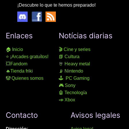
¡Descubre lo que te hemos preparado!
Enlaces
Notícias diarias
🏠 Inicio
🎬 Cine y series
⭐ ¡Arcades gratuítos!
📗 Cultura
💥Fandom
🤘 Heavy metal
🔥Tienda friki
📡 Nintendo
🤡 Quienes somos
🕹 PC Gaming
🎮 Sony
🤖 Tecnología
📣 Xbox
Contacto
Avisos legales
Dirección:
Aviso legal