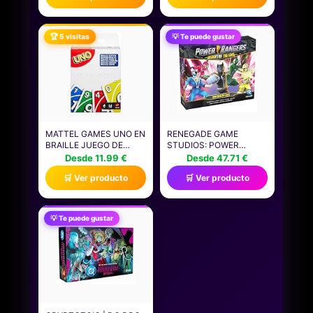
🏆 5 visitas
💡 Te puede gustar
MATTEL GAMES UNO EN
RENEGADE GAME
BRAILLE JUEGO DE
STUDIOS: POWER
CARTAS CON BARAJA
RANGERS: HEROES OF
Desde 11.99 €
Desde 47.71 €
DISEÑADA
THE GRID: RPM RANGER
🛒 Ver producto
🛒 Ver producto
ESPECIALMENTE PARA
PACK -2 A 5
PERSONAS CIEGAS Y
JUGADORES DE 14
CON BAJA VISIÓN, APTO
AÑOS EN ADELANTE, 5
PARA NIÑOS Y NIÑAS, Y
RANGERS, NUEVAS
💡 Te puede gustar
PARA NOCHES DE
CARTAS Y CONTENIDO,
JUEGOS EN FAMILIA Y
CONTENIDO DE
FIESTAS, JMK87
EXPANSIÓN, JUEGO
BÁSICO NECESARIO