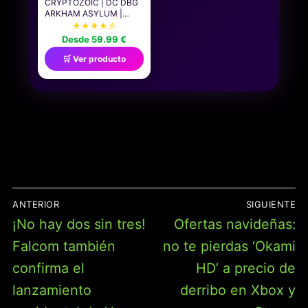
CRYPTOZOIC | DC DBG
ARKHAM ASYLUM |
JUEGO DE CARTAS
★★★★☆
DECK-BUILDING CON
Desde 59.99 €
NUEVAS MECÁNICAS Y
CONTENIDO
🛒 Ver producto
PROMOCIONAL | 2-4
JUGADORES | 60
MINUTOS
NAVEGACIÓN
ANTERIOR
SIGUIENTE
DE
Entrada
Entrada
¡No hay dos sin tres!
Ofertas navideñas:
ENTRADAS
anterior:
siguiente:
Falcom también
no te pierdas ‘Okami
confirma el
HD’ a precio de
lanzamiento
derribo en Xbox y