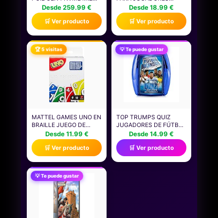
2280, DISCO INTERNO,
NIÑOS HOMBRES
Desde 259.99 €
Desde 18.99 €
HASTA 7.100 MB/S,
VIDEOJUEGOS JUEGOS
🛒 Ver producto
🛒 Ver producto
COMPATIBLE CON
CAMISETA
ORDENADOR PORTÁTIL
Y DE SOBREMESA &
CONSOLAS DE JUEGOS
🏆 5 visitas
💡 Te puede gustar
PORTÁTILES -
CT4000P310SSD801
MATTEL GAMES UNO EN
TOP TRUMPS QUIZ
BRAILLE JUEGO DE
JUGADORES DE FÚTBOL
CARTAS CON BARAJA
- JUEGOS INFANTILES:
Desde 11.99 €
Desde 14.99 €
DISEÑADA
TRIVIA PARA 2+
🛒 Ver producto
🛒 Ver producto
ESPECIALMENTE PARA
JUGADORES DESDE 8
PERSONAS CIEGAS Y
AÑOS - ¡ADIVINA
CON BAJA VISIÓN, APTO
PREGUNTAS SOBRE TUS
PARA NIÑOS Y NIÑAS, Y
FUTBOLISTAS
💡 Te puede gustar
PARA NOCHES DE
FAVORITOS Y GANA!
JUEGOS EN FAMILIA Y
IDEAL PARA TU
FIESTAS, JMK87
COLECCIÓN DE FAN.