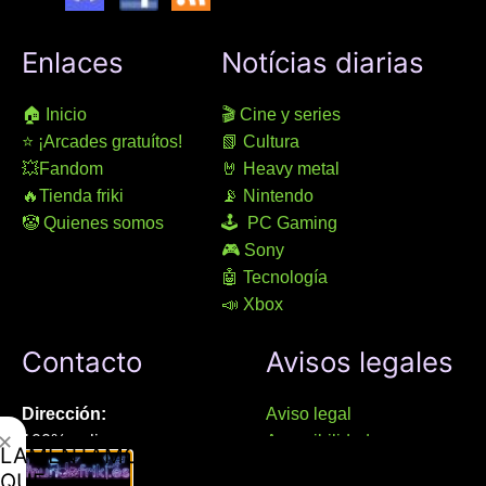
Enlaces
Notícias diarias
🏠 Inicio
🎬 Cine y series
⭐ ¡Arcades gratuítos!
📗 Cultura
💥Fandom
🤘 Heavy metal
🔥Tienda friki
📡 Nintendo
🤡 Quienes somos
🕹 PC Gaming
🎮 Sony
🤖 Tecnología
📣 Xbox
Contacto
Avisos legales
Dirección:
Aviso legal
✕
100% online
Accesibilidad
LAMENTAMOS
Manresa (08241), Barcelona
Devoluciones
QUE