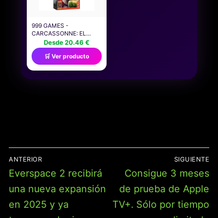
999 GAMES -
CARCASSONNE: EL
JUEGO DE MESA DE LA
Desde 20.46 €
TORRE - EXPANSIÓN
🛒 Ver producto
DESDE 7 AÑOS - UNO
DE LOS MEJORES
JUEGOS DE 2017 -
KLAUS-JÜRGEN WREDE
- CONTROL DE ÁREA
,TILE PLACEMENT -
PARA 2 A 5 JUGADORES
-
NAVEGACIÓN
ANTERIOR
SIGUIENTE
DE
Entrada
Entrada
Everspace 2 recibirá
Consigue 3 meses
ENTRADAS
anterior:
siguiente:
una nueva expansión
de prueba de Apple
en 2025 y ya
TV+. Sólo por tiempo