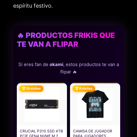
espíritu festivo.
🔥 PRODUCTOS FRIKIS QUE
TE VAN A FLIPAR
Si eres fan de
okami
, estos productos te van a
flipar 🔥
🏆 10 visitas
🏆 6 visitas
CRUCIAL P310 SSD 4TB
CAMISA DE JUGADOR
PCIE GEN4 NVME M.2
PARA JUGADORES