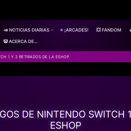
📣 NOTICIAS DIARIAS
⭐ ¡ARCADES!
💥 FANDOM
🤡 ACERCA DE…
CH 1 Y 2 RETIRADOS DE LA ESHOP
GOS DE NINTENDO SWITCH 1
ESHOP