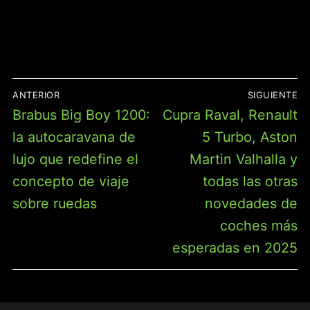
NAVEGACIÓN
ANTERIOR
SIGUIENTE
DE
Entrada
Entrada
Brabus Big Boy 1200:
Cupra Raval, Renault
ENTRADAS
anterior:
siguiente:
la autocaravana de
5 Turbo, Aston
lujo que redefine el
Martin Valhalla y
concepto de viaje
todas las otras
sobre ruedas
novedades de
coches más
esperadas en 2025