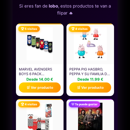
Si eres fan de
lobo
, estos productos te van a
flipar 🔥
🏆 5 visitas
🏆 4 visitas
MARVEL AVENGERS
PEPPA PIG HASBRO,
BOYS 6 PACK
PEPPA Y SU FAMILIA DE
CALCETINES |
CINCO, MUÑECOS PARA
Desde 14.00 €
Desde 11.99 €
CALCETINES DE
NIÑAS Y NIÑOS
🛒 Ver producto
🛒 Ver producto
PERSONAJES
PEQUEÑOS, 5 FIGURAS
ATLÉTICOS
DE PERSONAJES DE LA
MULTICOLORES DE
SERIE, ACCESORIOS
SUPERHÉROES PARA
PARA CASA DE
🏆 4 visitas
💡 Te puede gustar
NIÑOS | HULK CAPITÁN
MUÑECAS, COLOR
AMÉRICA IRON MAN
ROSA, REGALO DE
THOR CALZADO
JUEGOS
GRÁFICO | CÓMODO
JUEGO PARA NIÑOS