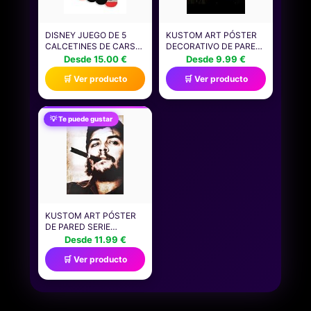
DISNEY JUEGO DE 5
KUSTOM ART PÓSTER
CALCETINES DE CARS
DECORATIVO DE PARED
RAYO MCQUEEN PARA
SERIE GRANDES
Desde 15.00 €
Desde 9.99 €
NIÑO, EN ROJO, NEGRO,
PERSONAJES DE LA
🛒 Ver producto
🛒 Ver producto
BLANCO Y GRIS | PARA
HISTORIA STALIN CHE
USO DIARIO CON
GUEVARA LENIN
ESTAMPADO DE RAYAS
IMPRESIÓN ARTÍSTICA
Y CUADROS |
VINTAGE SOBRE PAPEL
💡 Te puede gustar
CALCETINES
PATINATA 40 X 30 CM
INFANTILES CON
SIN MARCO
PERSONAJES
MERCHANDISING
KUSTOM ART PÓSTER
DE PARED SERIE
CELEBRI PERSONAJES
Desde 11.99 €
DE LA HISTORIA CHE
🛒 Ver producto
GUEVARA SIN MARCO.
IMPRESIÓN ARTÍSTICA
SOBRE PAPEL DE
PATINATA 40 X 30 CM