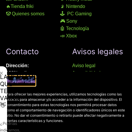
🔥Tienda friki
📡 Nintendo
🤡 Quienes somos
🕹 PC Gaming
🎮 Sony
🤖 Tecnología
📣 Xbox
Contacto
Avisos legales
Dirección:
Aviso legal
✕
100% online
Accesibilidad
LAMENTAMOS
Manresa (08241), Barcelona
Devoluciones
QUE
Política de cookies
TE
Chat Whatsapp (solo texto):
Para ofrecer las mejores experiencias, utilizamos tecnologías como las
Política de privacidad
VAYAS
cookies para almacenar y/o acceder a la información del dispositivo. El
+34 689 800 662
👋
consentimiento para estas tecnologías nos permitirá procesar datos
como el comportamiento de navegación o identificadores únicos en este
sitio. No dar el consentimiento o retirarlo puede afectar negativamente a
Correo:
ciertas características y funciones.
contacto@mundofriki.es
¿Podrías
indicarnos,