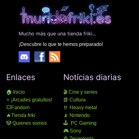
Mucho más que una tienda friki...
¡Descubre lo que te hemos preparado!
Enlaces
Notícias diarias
🏠 Inicio
🎬 Cine y series
⭐ ¡Arcades gratuítos!
📗 Cultura
💥Fandom
🤘 Heavy metal
🔥Tienda friki
📡 Nintendo
🤡 Quienes somos
🕹 PC Gaming
🎮 Sony
🤖 Tecnología