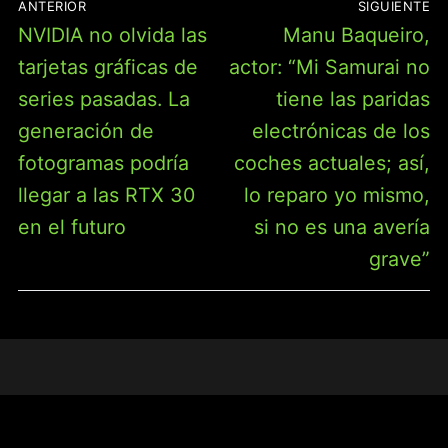
ANTERIOR
SIGUIENTE
DE
Entrada
Entrada
NVIDIA no olvida las
Manu Baqueiro,
ENTRADAS
anterior:
siguiente:
tarjetas gráficas de
actor: “Mi Samurai no
series pasadas. La
tiene las paridas
generación de
electrónicas de los
fotogramas podría
coches actuales; así,
llegar a las RTX 30
lo reparo yo mismo,
en el futuro
si no es una avería
grave”