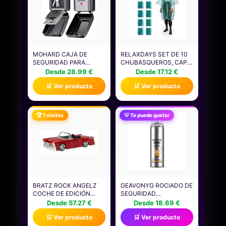
MOHARD CAJA DE
RELAXDAYS SET DE 10
SEGURIDAD PARA
CHUBASQUEROS, CAPA
LLAVES, CAJA LLAVES
LLUVIA CAPUCHA,
Desde 28.99 €
Desde 17.12 €
PARED CON
PONCHO IMPERMEABLE
🛒 Ver producto
🛒 Ver producto
COMBINACIÓN 12
DESECHABLE, HOMBRE
DÍGITOS, GRAN
Y MUJER, PE, VERDE
CAPACIDAD &
IMPERMEABLE CAJA
🏆 1 visitas
💡 Te puede gustar
FUERTE LLAVES
EXTERIOR CON CÓDIGO
RESTTABLE PARA
HOGAR GARAJE
ESCUELA OFICINA
BRATZ ROCK ANGELZ
GEAVONYG ROCIADO DE
COCHE DE EDICIÓN
SEGURIDAD
ESPECIAL DE 20 AÑOS -
REFLECTANTE
Desde 57.27 €
Desde 18.69 €
COCHE CONVERTIBLE
VISIBILIDAD ADECUADO
🛒 Ver producto
🛒 Ver producto
CON PUERTAS,
PARA CONDICIONES
MALETERO, LUCES,
NIEBLA Y LLUVIA