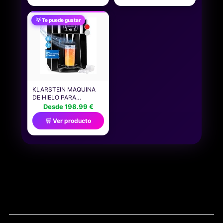
CINTURONES DE
FÓRMULAS
SEGURIDAD Y VOLANTE
ANTIENVEJECIMIENTO
💡 Te puede gustar
- PARA 2 MUÑECAS DE
ACCESORIOS PARA
MODA -
BICICLETAS 268 ML
COLECCIONABLE -
RECUBRIMIENTO
EDAD: 7+ AÑOS
REFLECTANTE
RESISTENTE
KLARSTEIN MAQUINA
DE HIELO PARA
ENCIMERA, MAQUINA
Desde 198.99 €
HACER CUBITOS DE
🛒 Ver producto
HIELO DOMESTICA,
PRODUCCIÓN 12 KG.,
DEPÓSITO AGUA
CAPACIDAD 2 L.
DISPENSADOR AGUA
FRÍA, ICE MAKER
SOBREMESA, MÁQUINA
CUBITOS DE HIELO
NAVEGACIÓN