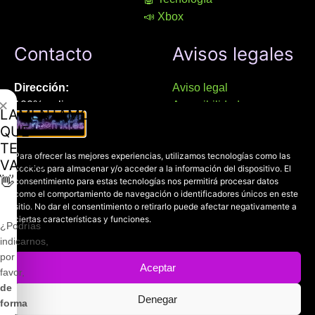
📣 Xbox
Contacto
Avisos legales
Dirección:
Aviso legal
✕
100% online
Accesibilidad
LAMENTAMOS
Manresa (08241), Barcelona
Devoluciones
QUE
Política de cookies
TE
Chat Whatsapp (solo texto):
Para ofrecer las mejores experiencias, utilizamos tecnologías como las
Política de privacidad
VAYAS
cookies para almacenar y/o acceder a la información del dispositivo. El
+34 689 800 662
👋
consentimiento para estas tecnologías nos permitirá procesar datos
como el comportamiento de navegación o identificadores únicos en este
sitio. No dar el consentimiento o retirarlo puede afectar negativamente a
Correo:
ciertas características y funciones.
contacto@mundofriki.es
¿Podrías
indicarnos,
por
Aceptar
favor,
de
Denegar
Copyright © 2022-2026
Mundofriki.es
| Diseñado por
Roger
forma
Casadejús Pérez