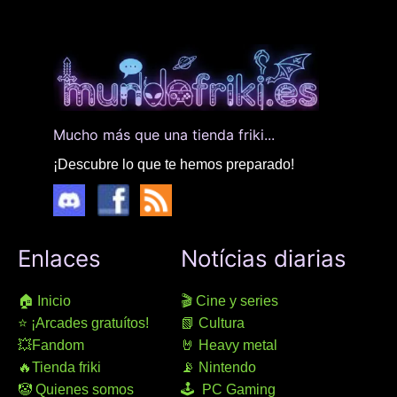
Mucho más que una tienda friki...
¡Descubre lo que te hemos preparado!
Enlaces
Notícias diarias
🏠 Inicio
🎬 Cine y series
⭐ ¡Arcades gratuítos!
📗 Cultura
💥Fandom
🤘 Heavy metal
🔥Tienda friki
📡 Nintendo
🤡 Quienes somos
🕹 PC Gaming