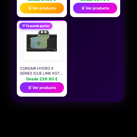
VEHÍCULO BASADO EN
HYDRO X SERIES XG7
🛒 Ver producto
🛒 Ver producto
SERIES ANIMADAS,
RGB 4090 FOUNDERS
PERSONAJES DE
EDITION - PARA NVIDIA
BATALLA
GEFORCE RTX 4090 FE -
ARTICULADOS, REGALO
BLOQUE DE
💡 Te puede gustar
PARA MAYORES DE 4
REFRIGERACIÓN
AÑOS
LÍQUIDA PARA GPU DE
COBRE - NEGRO
CORSAIR HYDRO X
SERIES ICUE LINK XG7
RGB 4080 STRIX/TUF
Desde 239.90 €
BLOQUE DE AGUA PARA
🛒 Ver producto
GPU - PARA TARJETAS
MSI GEFORCE RTX 4080
GAMING STRIX/TUF -
NEGRO