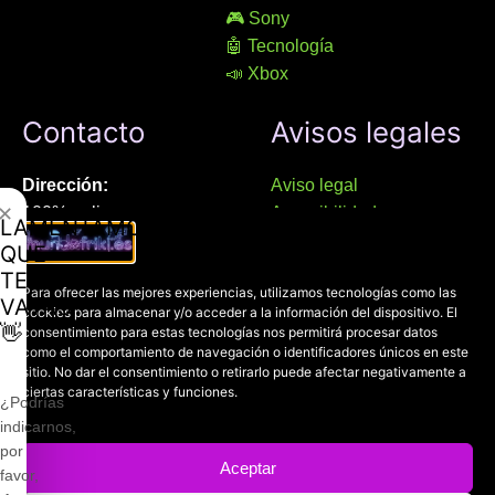
🎮 Sony
🤖 Tecnología
📣 Xbox
Contacto
Avisos legales
Dirección:
Aviso legal
✕
100% online
Accesibilidad
LAMENTAMOS
Manresa (08241), Barcelona
Devoluciones
QUE
Política de cookies
TE
Chat Whatsapp (solo texto):
Para ofrecer las mejores experiencias, utilizamos tecnologías como las
Política de privacidad
VAYAS
cookies para almacenar y/o acceder a la información del dispositivo. El
+34 689 800 662
👋
consentimiento para estas tecnologías nos permitirá procesar datos
como el comportamiento de navegación o identificadores únicos en este
sitio. No dar el consentimiento o retirarlo puede afectar negativamente a
Correo:
ciertas características y funciones.
contacto@mundofriki.es
¿Podrías
indicarnos,
por
Aceptar
favor,