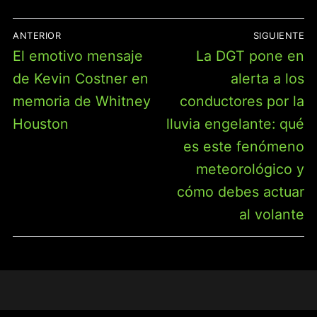
NAVEGACIÓN
ANTERIOR
SIGUIENTE
DE
Entrada
Entrada
El emotivo mensaje
La DGT pone en
ENTRADAS
anterior:
siguiente:
de Kevin Costner en
alerta a los
memoria de Whitney
conductores por la
Houston
lluvia engelante: qué
es este fenómeno
meteorológico y
cómo debes actuar
al volante