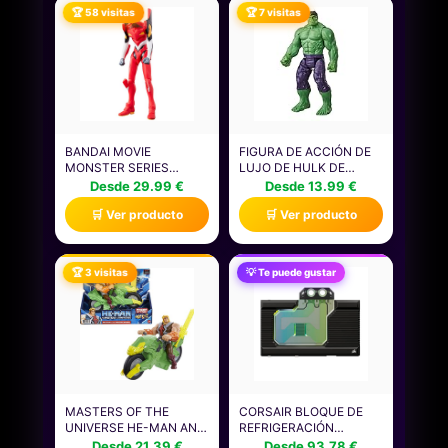
🏆 58 visitas
🏆 7 visitas
BANDAI MOVIE
FIGURA DE ACCIÓN DE
MONSTER SERIES
LUJO DE HULK DE
EVANGELION 02 EVA-02
MARVEL AVENGERS
Desde 29.99 €
Desde 13.99 €
FIGURA VINILO SUAVE
TITAN HERO SERIES
🛒 Ver producto
🛒 Ver producto
180MM
BLAST GEAR, JUGUETE
DE SUPERHÉROE PARA
EL JUEGO DE ROL DE 30
CM, NIÑOS DE 4 AÑOS O
🏆 3 visitas
💡 Te puede gustar
MÁS
MASTERS OF THE
CORSAIR BLOQUE DE
UNIVERSE HE-MAN AND
REFRIGERACIÓN
THE ACTION FIGURE +
LÍQUIDA PARA GPU
Desde 21.39 €
Desde 93.78 €