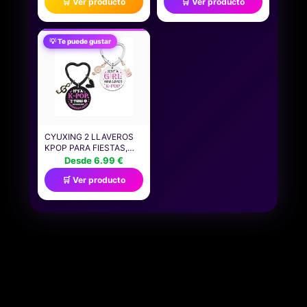
🛒 Ver producto
🛒 Ver producto
JUEGO DE GESTOS
DE ACCIÓN DE ROMAN
PARA TODOS ADULTOS
REIGNS DE 15,24CM
Y NIÑOS A PARTIR DE 4
CON MANOS
AÑOS
INTERCAMBIABLES,
💡 Te puede gustar
ACCESORIOS DE LUCHA
(LOS ESTILOS PUEDEN
VARIAR), JHV14
CYUXING 2 LLAVEROS
KPOP PARA FIESTAS,
EXQUISITOS REGALOS
Desde 6.99 €
DE CUMPLEAÑOS PARA
🛒 Ver producto
ADOLESCENTES,
AMANTES DE LA
MÚSICA Y MUJERES. SE
PUEDEN COLGAR EN
MOCHILAS Y PROTEGER
LAS LLAVES