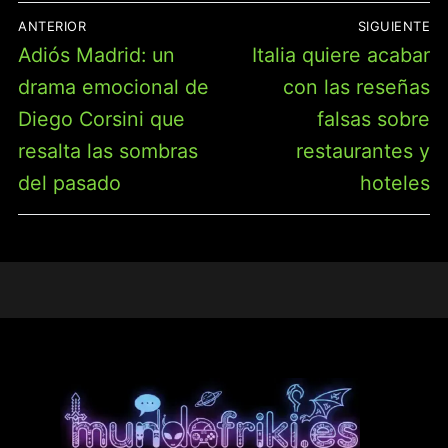
NAVEGACIÓN
ANTERIOR
SIGUIENTE
DE
Entrada
Entrada
Adiós Madrid: un
Italia quiere acabar
ENTRADAS
anterior:
siguiente:
drama emocional de
con las reseñas
Diego Corsini que
falsas sobre
resalta las sombras
restaurantes y
del pasado
hoteles