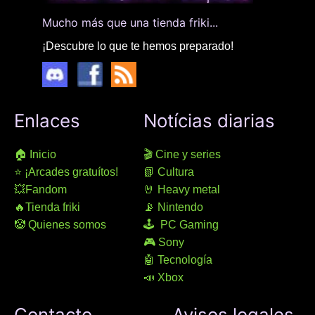
Mucho más que una tienda friki...
¡Descubre lo que te hemos preparado!
Enlaces
Notícias diarias
🏠 Inicio
🎬 Cine y series
⭐ ¡Arcades gratuítos!
📗 Cultura
💥Fandom
🤘 Heavy metal
🔥Tienda friki
📡 Nintendo
🤡 Quienes somos
🕹 PC Gaming
🎮 Sony
🤖 Tecnología
📣 Xbox
Contacto
Avisos legales