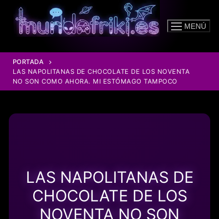
Ir
al
MENÚ
contenido
PORTADA
LAS NAPOLITANAS DE CHOCOLATE DE LOS NOVENTA
NO SON COMO AHORA. MI ESTÓMAGO TAMPOCO
LAS NAPOLITANAS DE
CHOCOLATE DE LOS
NOVENTA NO SON