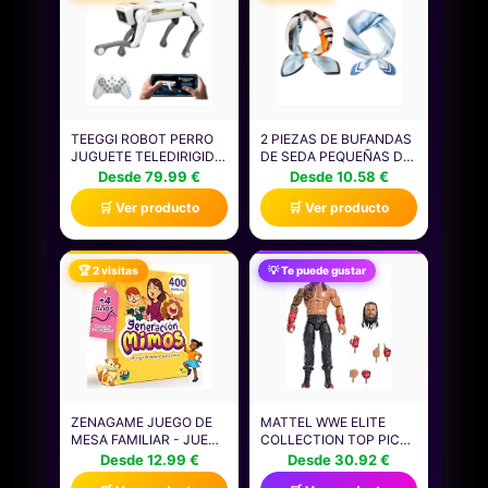
TEEGGI ROBOT PERRO
2 PIEZAS DE BUFANDAS
JUGUETE TELEDIRIGIDO
DE SEDA PEQUEÑAS DE
PARA NIÑOS DE 3 A 12
MODA, ACCESORIOS
Desde 79.99 €
Desde 10.58 €
AÑOS, PERRO ROBOT
PARA MUJERES,
🛒 Ver producto
🛒 Ver producto
INTELIGENTE ADMITE
BUFANDAS DE SEDA
CONTROL DE
RETRO Y ELEES, QUE SE
APLICACIÓN, PUEDE
PUEDEN USAR COMO
PROGRAMAR, BAILAR,
BUFANDAS DE CUELLO,
🏆 2 visitas
💡 Te puede gustar
MÚSICA E
ROPA DE CABEZA Y
INTERACTUAR
DECORACIONES DE
EMBALAJE.
ZENAGAME JUEGO DE
MATTEL WWE ELITE
MESA FAMILIAR - JUEGO
COLLECTION TOP PICKS
DE MÍMICAS - REGALO
CONJUNTO DE
Desde 12.99 €
Desde 30.92 €
ORIGINAL MARCA
ACCESORIOS Y FIGURA