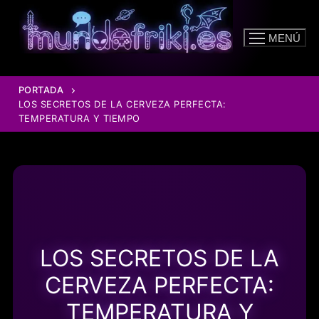
Ir
al
MENÚ
contenido
PORTADA
LOS SECRETOS DE LA CERVEZA PERFECTA:
TEMPERATURA Y TIEMPO
LOS SECRETOS DE LA
CERVEZA PERFECTA:
TEMPERATURA Y