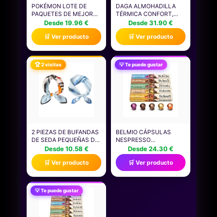
POKÉMON LOTE DE
DAGA ALMOHADILLA
PAQUETES DE MEJORA
TÉRMICA CONFORT,
DE JCC POKÉMON (4
TECNOLOGÍA
Desde 19.96 €
Desde 31.90 €
PAQUETES DE MEJORA,
INTELLISENSE, SUAVE
🛒 Ver producto
🛒 Ver producto
40 CARTAS EN TOTAL)
TEJIDO, 5
(PUEDE CONTENER
TEMPERATURAS, 40X35
PAQUETES DE MEJORA
CM
DUPLICADOS) ESTE ES
🏆 2 visitas
💡 Te puede gustar
UN PRODUCTO EN
ESPAÑOL.
2 PIEZAS DE BUFANDAS
BELMIO CÁPSULAS
DE SEDA PEQUEÑAS DE
NESPRESSO
MODA, ACCESORIOS
COMPATIBLES, PACK
Desde 10.58 €
Desde 24.30 €
PARA MUJERES,
GAMA DE SABORES,
🛒 Ver producto
🛒 Ver producto
BUFANDAS DE SEDA
CAPSULAS DE CAFÉ
RETRO Y ELEES, QUE SE
TOSTADO MEDIO,
PUEDEN USAR COMO
INTENSIDAD 6,
BUFANDAS DE CUELLO,
AUTÉNTICA CALIDAD DE
💡 Te puede gustar
ROPA DE CABEZA Y
BÉLGICA, 5 SABORES, 50
DECORACIONES DE
UNIDADES
EMBALAJE.