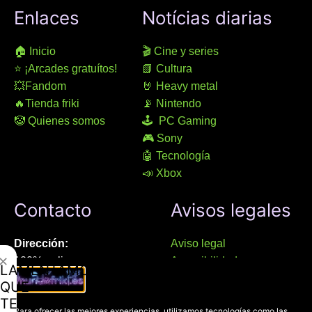
Enlaces
Notícias diarias
🏠 Inicio
🎬 Cine y series
⭐ ¡Arcades gratuítos!
📗 Cultura
💥Fandom
🤘 Heavy metal
🔥Tienda friki
📡 Nintendo
🤡 Quienes somos
🕹 PC Gaming
🎮 Sony
🤖 Tecnología
📣 Xbox
Contacto
Avisos legales
Dirección:
Aviso legal
✕
100% online
Accesibilidad
LAMENTAMOS
Manresa (08241), Barcelona
Devoluciones
QUE
Política de cookies
TE
Chat Whatsapp (solo texto):
Para ofrecer las mejores experiencias, utilizamos tecnologías como las